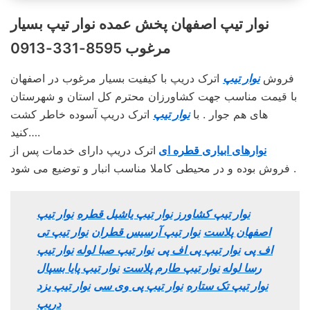
نوار تیپ اصفهان پخش عمده نوار تیپ بسیار
مرغوب 8595-331-0913
فروش
نوار تیپ
اترک دریپ با کیفیت بسیار مرغوب در اصفهان
با قیمت مناسب جهت کشاورزان محترم کل استان و شهرستان
های هم جوار . با
نوار تیپ
اترک دریپ آسوده خاطر کشت
کنید….
نوارهای ابیاری قطره ای
اترک دریپ دارای خدمات پس از
فروش بوده و در محیطی کاملا مناسب انبار و توضیع می شود .
نوار تیپ کشاورز
نوار تیپ یاشیل قطره
نوار تیپ
اصفهان پلاست
نوار تیپ آرسیس قطران
نوار تیپ تی
اف پی
نوار تیپ پی اف پی
نوار تیپ صبا لوله
نوار تیپ
رسا لوله
نوار تیپ طارم پلاست
نوار تیپ پایا بسپال
نوار تیپ تک ستاره
نوار تیپ پی وی سی
نوار تیپ یزد
دریپ