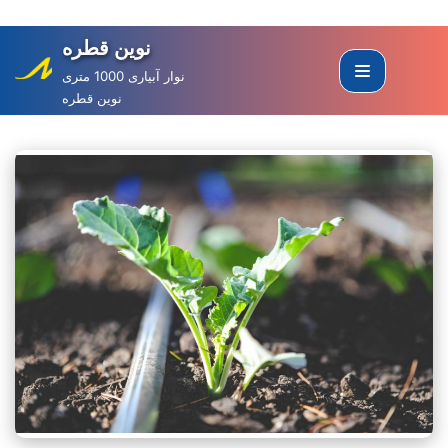
نوین قطره
Skip
to
نوار آبیاری 1000 متری
نوین قطره
content