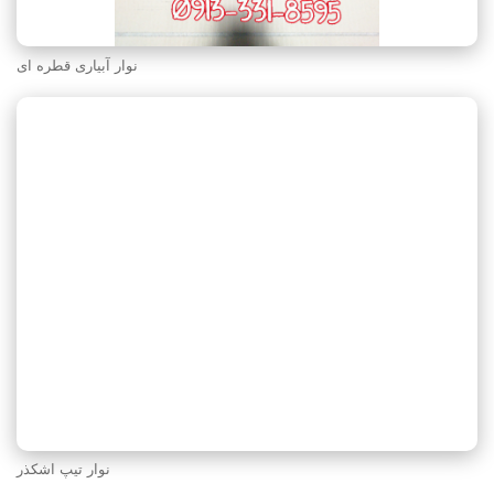
نوار آبیاری قطره ای
نوار تیپ اشکذر