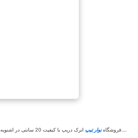
اترک دریپ آسوده خاطر کشت کنید….
فروشگاه
نوار تیپ
اترک دریپ با کیفیت 20 سانتی در اشنویه با استعلام قیمت مناسب جهت کشاورزان محترم کل استان و شهرستان های هم جوار . با