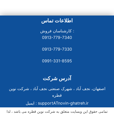
اطلاعات تماس
کارشناسان فروش :
0913-779-7340
0913-779-7330
0991-331-8
595
آدرس شرکت
اصفهان، نجف آباد ، شهرک صنعتی نجف آباد ، شرکت نوین
قطره
supportATnovin-ghatreh.ir
ایمیل :
تمامی حقوق این وبسایت متعلق به شرکت نوین قطره می باشد ، لذا