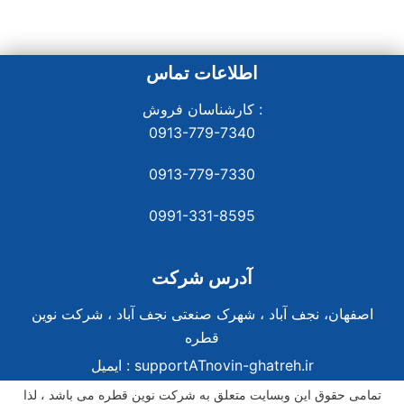
اطلاعات تماس
کارشناسان فروش :
0913-779-7340
0913-779-7330
0991-331-8
595
آدرس شرکت
اصفهان، نجف آباد ، شهرک صنعتی نجف آباد ، شرکت نوین
قطره
supportATnovin-ghatreh.ir
ایمیل :
تمامی حقوق این وبسایت متعلق به شرکت نوین قطره می باشد ، لذا