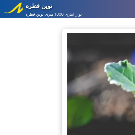
نوین قطره
Skip
نوار آبیاری 1000 متری نوین قطره
to
content