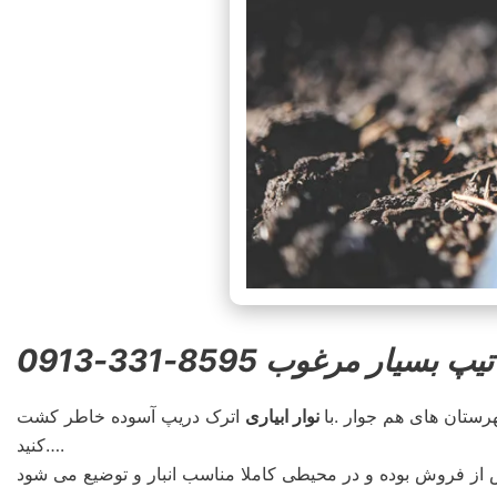
یار مرغوب 8595-331-0913
ستان های هم جوار .با
نوار ابیاری
اترک دریپ آسوده خاطر کشت
کنید….