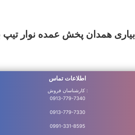
بیاری همدان پخش عمده نوار تیپ بسیار مرغ
اطلاعات تماس
کارشناسان فروش :
0913-779-7340
0913-779-7330
0991-331-8
595