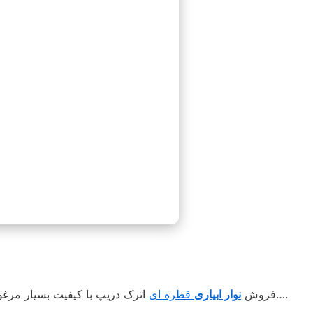
اترک دریپ آسوده کشت کنید….
فروش
نوار ابیاری
قطره ای
اترک دریپ با کیفیت بسیار مرغ