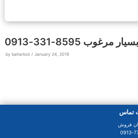
وب 8595-331-0913
by
baharlooi
January 24, 2019
 تماس
0913-7