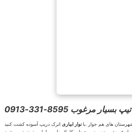
یار مرغوب 8595-331-0913
رستان های هم جوار .با
نوار ابیاری