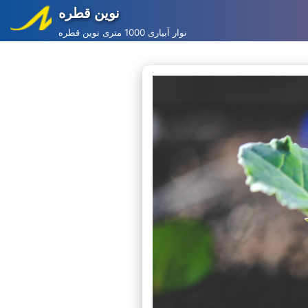
نوین قطره
Skip
نوار آبیاری 1000 متری نوین قطره
to
content