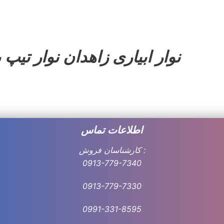
نوار ابیاری زاهدان نوار تیپ بسیار م
اطلاعات تماس
کارشناسان فروش :
0913-779-7340
0913-779-7330
0991-331-8
595