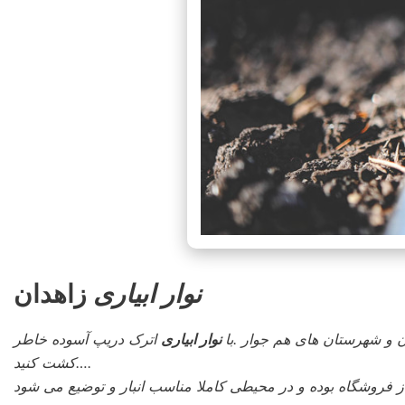
نوار ابیاری
زاهدان
 و شهرستان های هم جوار .با
نوار ابیاری
اترک دریپ آسوده خاطر
کشت کنید….