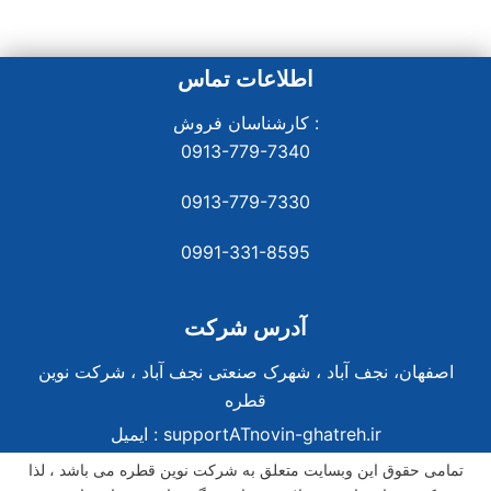
اطلاعات تماس
کارشناسان فروش :
0913-779-7340
0913-779-7330
0991-331-8
595
آدرس شرکت
اصفهان، نجف آباد ، شهرک صنعتی نجف آباد ، شرکت نوین
قطره
supportATnovin-ghatreh.ir
ایمیل :
تمامی حقوق این وبسایت متعلق به شرکت نوین قطره می باشد ، لذا