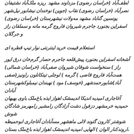
لطف‌آباد
(خراسان رضوی) مزداوند مشهد ریزه ملک‌آباد نشتیفان
نصرآباد (خراسان رضوی) نقاب (جوین) نوخندان نیشابور نیل‌شهر
(خراسان رضوی) یونسین گناباد مشهد مه‌ولات نیشهرستان
اسفراین بجنورد جاجرم شیروان فاروج گرمه مانه و سملقان راز
و جرگلان
استعلام قیمت خرید اینترنتی نوار تیپ قطره ای
آشخانه اسفراین بجنورد پیش‌قلعه جاجرم حصار گرم‌خان درق ایور
راز ) سنخواست شوقان شیروان صفی‌آباد (خراسان شمالی)
همت‌آباد
فاروج قاضی ) گرمه ) لوجلی تیتکانلون راونیز(صفی
آباد)شابورحمدشهر (خوسف) مود ) نهبندان نیمبلوکشهرستان
آبادان
آغاجاری
امیدیه اندیکا اندیمشک اهواز ایذه باغ‌ملک باوی بهبهان
حمیدیه خرمشهر دزفول دشت آزادگان رامشیر رامهرمز شادگان
شوش
شوشتر کارون گتوند لالی ماهشهر مسآبادان آغاجاری ابوحمیظه
اروندکنار الوان ) الهایی امیدیه اندیمشک اهواز ایذه باغ‌ملک بستان،