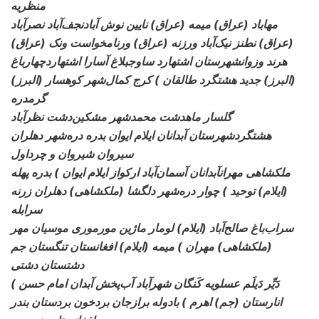
منظریه
مهاباد (عراق) میمه (عراق) نایین نوش آباد
نجف‌آباد نصرآباد
(عراق) نطنز نیک‌آباد ورزنه (عراق) ورنامخواست ونک (عراق)
هرند وزوانشهرستان اشتهارد ساوجبلاغ آسارا اشتهارد
چهارباغ
(البرز) جدید هشتگرد طالقان ) کرج کمال‌شهر کوهسار (البرز)
گرمدره
گلسار ماهدشت محمدشهر مشکین‌دشت نظرآباد
هشتگردشهرستان آبدانان ایلام ایوان بدره دره‌شهر دهلران
سیروان شیروان و چرداول
ملکشاهی مهرانآبدانان آسمان‌آباد ارکواز
ایلام ایوان ) بدره پهله
(ایلام) توحید ) چوار دره‌شهر دلگشا (ملکشاهی) دهلران زرنه
سرابله
سراب‌باغ صالح‌آباد (ایلام) لومار
ماژین مورموری موسیان مهر
(ملکشاهی) مهران ) میمه (ایلام) افغانستان تنگستان جم
دشتستان دشتی
دَیِّر دَیلَم عسلویه
کَنگان شهرآباد آب‌پخش آبدان امام حسن )
انارستان (جم) اهرم ) بادوله برازجان بردخون بردستان بندر