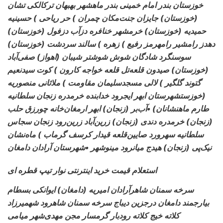
خوزستان بندر امام خمینی بندر ماهشهر بهبهان ترکالکی تشان
(خوزستان) جایزان جنت‌مکان چمران ) حر ریاحی ) حسینیه
(خوزستان) حمیدیه (خوزستان) خرمشهر خنافره دزآب دزفول
دهدز رامشیر رامهرمز رفیع ) زهره ) سالند سردشت (خوزستان)
سوسنگرد شادگان شوش شوشتر شیبان (اهواز) صفی‌آباد
(خوزستان) صیدون قلعه‌تل قلعه خواجه کارون ) کوت سیدنعیم
گتوند گلگیر ) لالی مسجدسلیمان مقاومت ) ملاثانی منصوریه
(خوزستشهرستان ابهر ایجرود خدابنده خرمدره زنجان سلطانیه
طارم ماهنشانان) •آب‌بر (زنجان) ابهر ارمغان‌خانه چورزق حلب
(زنجان) خرمدره دندی (زنجان) زرین‌آباد زرین‌رود زنجان سجاس
سلطانیه سهرورد صایین‌قلعه قیدار کرسف گرماب ) ماه‌نشان
نیک‌پی (زنجان) هیدج میانرود مینوشهر •شهرستان آرادان دامغان
استعلام قیمت خرید اینترنتی نوار تیپ قطره ای
سرخه سمنان شاهرآرادان امیریه (دامغان) ایوانکی بسطام
بیارجمند دامغان درجزین دیباج سرخه سمنان شاهرود شهمیرزاد
کلاته خیج کلاته رودبار گرمسار مجن مهدی‌شهر میامی