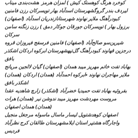
کوخرد هرنگ کوهستک کیش ) لمزان هرمز
هشت‌بندی میناب
لیردف بندر گروگشهرستان اسدآباد بهار تویسرکان رزن فامنین
کبودرآهنگ ملایر نهاوند شهرستانازندریان اسدآباد
(اصفهان)
برزول بهار ) تویسرکان جورقان جوکار دمق ) رزن زنگنه سامن
سرکان
شیرین‌سو صالح‌آباد (اصفهان) فامنین فرسفج فیروزان
قروه
درجزین قهاوند کبودرآهنگ گل‌تپهشهرستان ابرکوه اردکان اشکذر
بافق
بهاباد تفت خاتم مهریز میبد همدان (اصفهان) گیان لالجین
مریانج
ملایر مهاجران نهاوند •ابرکوه احمدآباد (همدان) اردکان (همدان)
اشکذر بافق
بفروئیه بهاباد تفت حمیدیا خضرآباد (اشکذر) زارچ
شاهدیه عقدا
مروست مهردشت مهریز میبد ندوشن نیر (همدان) هرات
(همدان) همدان اصفهان
اصفهان کوهدشتویل لیسار ماسال ماسوله
مرجغل منجیل
واجارگاه هشتپر استان ایلامشهرستان طالقان کرج نظرآباد
فردیس