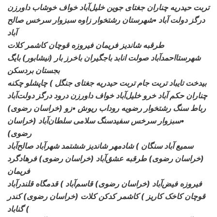
تربت حیدریه چناران جغتای جوین خلیل‌آباد خواف خوشاب داورزن
درگز دولت آباد •شهرستان رشتخوار زاوه سبزوار سرخس صالح
آباد
طرقبه شاندیز فریمان فیروزه قوچان کاشمر کلات
شهرستااحمدآباد صولت انابد باجگیران باخرز بار (نیشابور) بایگ
بجستان بردسکن
بیدخت تایباد تربت جام تربت حیدریه جغتای جنگل ) چاپشلو چکنه
چناران حکم آباد خرو خلیل‌آباد خواف داورزن درود درگز دولت‌آباد
(خراسان رضوی) رباط سنگ
رشتخوار رضویه روداب ریوش •زو
•سبزوار سرخس سفیدسنگ سلامی سلطان‌آباد (خراسان
رضوی)
سمیع آباد سنگان ) شادمهر
شاندیز ششتمد شهرآباد صالح‌آباد
(خراسان رضوی) طرقبه عشق‌آباد (خراسان رضوی) فرهادگرد
فریمان
فیروزه فیض‌آباد
(خراسان رضوی) قاسم‌آباد ) قدمگاه قلندرآباد
قوچان کاخک کاریز ) کاشمر کدکن کلات (خراسان رضوی) کندر
) گناباد