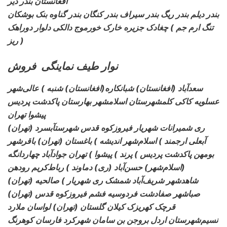
افغانستان بندر دیر
بندر دیلم بندر
ریگ بندر سیراف بندر کنگان بندر گناوه بنک بوشکان
تنگ ارم جم ) چغادک جزیره خارک خورموج دالکی دلوار دوراهک
ریز )
نوار طیف نماینگی فروش
سعدآباد (افغانستان) شبانکاره
(افغانستان) شنبه ) عالی‌شهر
عسلویه کاکی کلمشهرستان اسلامشهر بهارستان پاکدشت پردیس
پیشوا تهران
ری شمیرانات شهریار فیروزکوه قدس شهرستآبسرد (تهران)
آبعلی ارجمند ) اسلام‌شهر اندیشه ) باغستان (تهران) باقرشهر
بومهن پاکدشت پردیس ) پرند ) پیشوا ) تهران جوادآباد چهاردانگه
(اسلام‌شهر) حسن‌آباد (ری) دماوند ) رباط‌کریم رودهن
شاهدشهر شریف‌آباد شمشک ری شهریار ) صالحیه (تهران)
صباشهر صفادشت فردوسیه فشم فیروزکوه قدس (تهران)
قرچک کهریزک کیلان گلستان (تهران) لواسان ملارد
نسیم‌شهرستان اردل بروجن بن سامان شهرکرد فارسان کوهرنگ