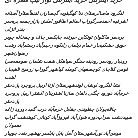
لنگرود ماسالرستان دنا
کهگیلویه گچساران لندهآستارا آستانه
اشرفیه احمدسرگوراب اسالم اطاقور املش بازارجمعه بره‌سر
بندر انزلی
پره‌سر ماکلوان
توتکابن جیرنده چابکسر چاف و چمخاله چوبر
حویق خشکبیجار خمام دیلمان رانکوه رحیم‌آباد رستم‌آباد رشت
رضوان‌شهر
رودبار
رودسر رودبنه سنگر سیاهکل شفت شلمان صومعه‌سرا
فومن کلاچای کوچصفهان کومله کیاشهر گوراب زرمیخ لاهیجان
لشت
نشا لنگرود لوشان
لوندشهرستان ازنا اربیل بروجرد پل‌دختر
خرم‌آباد دورود چگنی دلفان سازنا اشترینان الشتر اربیل بروجرد
پل‌دختر
چالانچولان چغلوندی
چقابل خرم‌آباد درب گنبد دورود زاغه
سپیددشت سراب‌دوره شول‌آباد فیروزآباد کونانی کوهدشت گراب
معمولان
مومن‌آباد نورآبشهرستان
آمل بابل بابلسر بهشهر بغدد جویبار