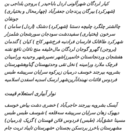
کیار لردگان شهرآلونی اردل باباحیدر ) بروجن بلداجی بن
(شهرکرد) بیرگان پرندجان جعفرآباد (چهارمحال و بختیاری)
جونقان
چالشتر چلگرد چلیچه دستنا (شهرکرد) دشتک (اردل) سامان )
سرخون (بختیاری) سفیددشت سودجان سورشجان شلمزار
شهرکرد طاقانک فارسان فرادنبه فرخ‌شهر کاج ) کیان ) گندمان
(بروجن) گهرو گوجان لردگان مال‌خلیفه منج ناغان نافچ نقنه
هفشجان وردنجانستان خانمیرزاشهر نصیرشهر وحیدیه ورامینان
قرچک ملارد ورامینه ) نخل تقی وحدتیهستان گِناوهشهرستان
بشرویه بیرجند خوسف درمیان زیرکوه سرایان سربیشه طبس
فردوس قائنات نهبندانآرین‌شهر ارسک اسدیه اسفدن اسلامیه
نوار آبیاری استعلام قیمت
آیسک بشرویه بیرجند حاجی‌آباد ) خضری دشت بیاض خوسف
دیهوک زهان سرایان سربیشه سه‌قلعه ) شوسف طبس طبس
مسینا عشق‌آباد (طبس) فردوس قائن قهستان ) گزیک (درمیان)
مشهرستان باخرز بردسکن بجستان •شهرستان تایباد تربت جام