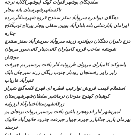
سلفچگان بوشهر قنوات کهک (بوشهر)کلایه نرجه
تاکستانهرشهرستان بانه بیجار
دهگلان
دیواندره سروآباد سقز سنندج قروه شهرستانآرمرده
اورامان بابارشانی بانه بلبان‌آباد بویین سفلی بیجار پیرتاج توپ‌آغاج
چناره
دزج دلبران دهگلان دیواندره زرینه سروآباد سریش‌آباد سقز سنندج
شویشه صاحب قروه کامیاران کانی‌دینار کانی‌سور مریوان
موچش
یاسوکند کامیاران مریوان •ارزوئیه انار بافت بردسیر بم جیرفت
رابر راور رفسنجان رودبار جنوب ریگان زرند سیرجان بابک
عنبرآباد فاریاب
استعلام قیمت فروش نوار تیپ قطره ای
فهرج قلعه‌گنج شیراز
کوهبنان کهنوج منوجان نرماشیر سلطان‌شهرشهرستان
زرقانشهرستاناختیارآباد ارزوئیه
امین‌شهر انار اندوهجرد
باغین بافت بردسیر بروات بزنجان بم
بهرمان پاریز جبالبارز جوزم جوپار جیرفت چترود خاتون‌آباد خانوک
خرسند
درب بهشت دهج رابر
راور راین رفسنجان رودبار (شیراز)