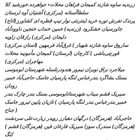
زرندیه ساوه شازند کمیجان فراهان محلات• جواهرده.خورشید کلا
سلطاآستانه (مرکزی) آشتیان آوه لرستان
(اناج)پرندک تفرش توره خرید اینترنتی نوار تیپ قطره ای کشاورز
جاورسیان خشکرود (زرندیه) خمین خنداب خنجین داوودآباد
دلیجان (مرکزی) رازقان زاویه
(استان مرکزی) ساروق ساوه شازند شهباز )
غرق‌آباد فرمهین
قورچی‌باشی ) کارچان (لرستان) کمیجان مأمونیه محلات
مهاجران (مرکزی)
میلاجرد نراق نوبران نیم‌ور هندودرنلسله
شهرستان ابوموسی
بستک بشاگرد بندرعباس لنگه پارسیان جاسک حاجی‌آباد خمیر
رودان
سیریک قشم میناب شهرستانابوموسی
بستک بندر چارک بندر
خمیر بندرعباس بندر لنگه پارسیان ) تازیان پایین تیرور جاسک
جناح )
حاجی‌آباد (هرمزگان) درگهان دهبارز رویدر
زیارت‌علی سردشت
(هرمزگان) سندرک سوزا سیریک فارغان فین (هرمزگان) قشم )
کنگ