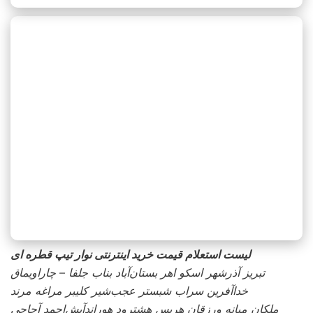
لیست استعلام قیمت
خرید اینترنتی نوار تیپ قطره ای
تبریز آذرشهر اسکو اهر بستان‌آباد بناب جلفا – چاراویماق
خداآفرین سراب شبستر عجب‌شیر کلیبر مراغه مرند
ملکان میانه ورزقان هریس هشترود هوراندآبش‌احمد آچاچی