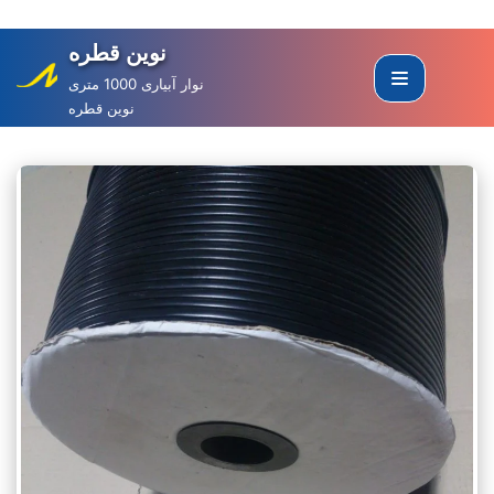
نوین قطره
Skip
to
نوار آبیاری 1000 متری
نوین قطره
content