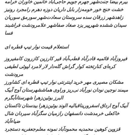
بیرم بیضا جنت‌شهر جهرم
جویم حاجی‌آباد خانمین خاوران خرامه
خشت خنج خور خومه‌زار بابل داریان دوزه دهرم رامجرد رونیز
زاهدشهر زرقان سده سروستان
سعادت‌شهر سورمق سوریان
سیدان ششده شهرپیر یزد صغاد صفاشهر علامرودشت فراشبند
فسا
استعلام قیمت نوار تیپ قطره ای
فیروزآباد قائمیه قادرآباد
قطب‌آباد قیر کارزین کازرون کامفیروز
کره‌ای کنارتخته کوار گراش گله‌دار لار لامرد لپوئی لطیفی
مرودشت
مشکان مصیری مهر خرید اینترنتی نوار تیپ قطره ای کشاورز
میمند نوجین نودان نورآباد نی‌ریز وراوی هماششهرستان آوج آبیک
البرز بوئین‌زهرا شهرستانآبگرم
آبیک آوج ارداق اسفرورین
اقبالیه الوند بوئین‌زهرا بیدستان تاکستان
خاکعلی خرمدشت دانسفهان رازمیان سگزآباد سیردان شال
ضیاءآباد
قزوین کوهین
محمدیه محمودآباد نمونه معلم‌جعفریه دستجرد