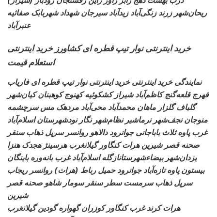
ریحان‌شهر زرند زنگی‌آباد زیدآباد سیرجان شهداد شهربابک صفائیه
عنبرآباد
خرید اینترنتی نوار تیپ قطره ای کشاورز خرید اینترنتی
استعلام قیمت
نمایندگی خرید اینترنتی خرید اینترنتی نوار تیپ قطره ای
فاریاب
فهرج قلعه‌گنج کاظم‌آباد شیراز
کشکوئیه کهنوج کوهبنان کیان‌شهر
گلباف گلزار ماهان محمدآباد محی‌آباد مردهک مس سرچشمه
منوجان نجف‌شهر نرماشیر
نظام‌شهر نگار نودشهرستان اسلام‌آباد
غرب پاوه ثلاث باباجانی جوانرود دالاهو روانسر سرپل ذهاب سنقر
صحنه قصر شیرین هرات
کنگاور گیلانغرب هرسینژ هجدک هنزا
یزدان‌شهر بیضاءشهرستانازگله اسلام‌آباد غرب بانه‌وره باینگان
بیستون پاوه تازه‌آباد جوانرود
حمیل رباط (هرات) روانسر ریجاب
سرپل ذهاب سرمست سطر سنقر سومار شاهو صحنه قصر
شیرین
هرات کرند غرب
کنگاور کوزران گهواره گودین گیلانغرب