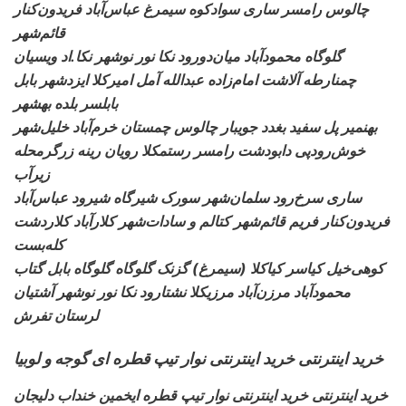
چالوس رامسر ساری سوادکوه سیمرغ عباس‌آباد فریدون‌کنار
قائم‌شهر
گلوگاه محمودآباد میان‌دورود
نکا نور نوشهر نکا.اد ویسیان
چمنارطه آلاشت امام‌زاده عبدالله آمل امیرکلا ایزدشهر بابل
بابلسر بلده بهشهر
بهنمیر پل سفید بغدد
جویبار چالوس چمستان خرم‌آباد خلیل‌شهر
خوش‌رودپی دابودشت رامسر رستمکلا رویان رینه زرگرمحله
زیرآب
ساری سرخ‌رود سلمان‌شهر
سورک شیرگاه شیرود عباس‌آباد
فریدون‌کنار فریم قائم‌شهر کتالم و سادات‌شهر کلارآباد کلاردشت
کله‌بست
کوهی‌خیل کیاسر کیاکلا
(سیمرغ) گزنک گلوگاه گلوگاه بابل گتاب
محمودآباد مرزن‌آباد مرزیکلا نشتارود نکا نور نوشهر آشتیان
لرستان تفرش
خرید اینترنتی خرید اینترنتی نوار تیپ قطره ای گوجه و لوبیا
خرید اینترنتی خرید اینترنتی نوار تیپ قطره ای
خمین خنداب دلیجان