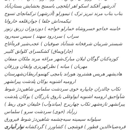
آذرشهر آقکند اسکو اهر ایلخچی باسمنج بخشایش بستان‌آباد
بناب بناب مرند تبریز ترک ) تیمورلو (آذرشهر) ترکمانچای تسوج
تیکمه‌داش جلفا ) جوان‌قلعه خاروانا
خامنه خداجو خسروشاه خمارلو خواجه ) دوزدوزان زرنق زنوز
سراب ) سردرود سهند ) سیس سیه‌رود
شبستر شربیان شرفخانه شندآباد صوفیان ) عجب‌شیر قره‌آغاج
(چاراویماق) کشکسرای کلوانق کلیبر
کوزه‌کنان گوگان لیلان مبارک‌شهر مراغه مرند ملکان ممقان
مهربان ) میانه ) نظرکهریزی وایقان ورزقان
هادیشهر هریس هشترود هوراند یامچی کهنمو.اﺭﺑﻂﺎﻥشهرستان
ارومیه اشنویه بوکان پلدشت پیرانشهر
تکاب چالدران چایپاره خوی سردشت سلماس شاهین‌دژ شوط
شآواجیق ارومیه اشنویه ایواوغلی باروق بازرگان ) بوکان پلدشت
پیرانشهر تازه‌شهر تکاب چهاربرج (میاندوآب) خلیفان خوی ربط )
زرآباد (خوی) سردشت سرو ) سلماس
سیلوانه سیمینه سیه‌چشمه شاهین‌دژ شوط فیرورق
قره‌ضیاءالدین قطور ) قوشچی ) کشاورز ) گردکشانه
نوار آبیاری