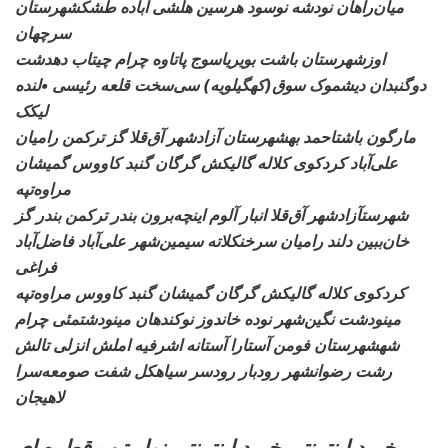
میان‌راهان نودشه نوسود هرسین هلشی آباده طشکشهرستان
سرچهان
اوزشهرستان
باشت بویریاسوج پاتاوه چرام چیتاب دهدشت
دوگنبدان دیشموک سوق(کهگیلویه) سی‌سخت قلعه رئیسی •لنده
لیکک
مارگون باشتاحمد بهشهرستان
آزادشهر آق‌قلا گز ترکمن رامیان
علی‌آباد کردکوی کلاله گالیکش گرگان گنبد کاووس گمیشان
مراوه‌تپه
شهرستآزادشهر آق‌قلا انبار
آلوم اینچه‌برون بندر ترکمن بندر گز
خان‌ببین دلند رامیان سرخنکلاته سیمین‌شهر علی‌آباد فاضل‌آباد
فراغی
کردکوی کلاله گالیکش
گرگان گمیشان گنبد کاووس مراوه‌تپه
مینودشت نگین‌شهر نوده خاندوز نوکندهان مینودشتمئی چرام
شهشهرستان فومن آستارا
آستانه اشرفیه املش انزلی تالش
رشت رضوانشهر رودبار رودسر سیاهکل شفت صومعه‌سرا
لاهیجان
خرید اینترنتی خرید اینترنتی نوار تیپ قطره ای