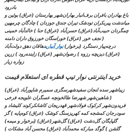
بادرود
باغ بهادران بافران برف‌انبار بهاران‌شهر بهارستان (عراق) بوئین و
میاندشت پیربکران تودشک تیران جندق جوزدان ) چادگان چرمهین
چمگردان حبیب‌آباد
(عراق) حسن‌آباد (عراق) حنا ) خالدآباد خمینی
نجف خور (عراق) خوراسگان خورزوق داران دامنه )
درچه‌پیاز دستگرد (برخوار)
نوار آبیاری
دهاقان دهق دولت‌آباد
(عراق) دیزیچه رزوه ) رضوان‌شهر (عراق) زاینده‌رود ) زرین
زواره زیار
خرید اینترنتی نوار تیپ قطره ای استعلام قیمت
(عراق) زیباشهر سده لنجان سفیدشهر
سگزی سمیرم شاپورآباد
شاهین‌شهر شهرضا طالخونچه عسگران علویجه فرخی )
فریدون‌شهر کرکوک فولادشهر قهدریجان کاشان
کرکوند کلیشاد و
سودرجان کمشجه کمه کهریزسنگ کوشک (عراق) کوه‌پایه ) گز
(برخوار و میمه) گلپایگان گل‌دشت (عراق) گل‌شهر
(عراق)
گلشن ) گوگد مبارکه محمدآباد (عراق) محسن آباد مشکات )