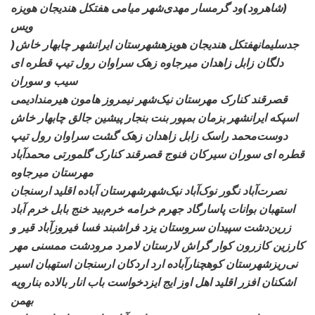
(شاهرود)ود گرمسار مهدی‌شهر میامی هفتکل هندیجان هویزه
ویس
)جدسلیمان
هفتکل هندیجان هویزهشهرستان ایرانشهر چابهار خاش
دلگان زابل زاهدان میرجاوه زهک سراوان رول تیپ قطره ای
سیب و سوران
قصرقند کنارک
مهرستان نیک‌شهر نیمروز هامون هیرمندادیمی
اسپکه ایرانشهر بزمان بمپور بنت بنجار پیشین جالق چابهار خاش
دوست‌محمد راسک
زابل زاهدان زهک گشت سراوان رول تیپ
قطره ای سوران سیرکان فنوج قصرقند کنارک گلمورتی محمدآباد
مهرستان میرجاوه
نصرت‌آباد نگور
نوک‌آباد نیک‌شهرشهرستان آباده اقلید ارسنجان
استهبان بوانات پاسارگاد جهرم خرامه خرم‌بید خنج بابل خرم آباد
زرین‌دشت سپیدان سروستان
یزد فراشبند فسا فیروزآباد قیر و
کارزین کازرون کوار گراش لارستان لامرد مرودشت ممسنی مهر
نی‌ریزشهرستان کوهچنارآباده
ارد اردکان ارسنجان استهبان اسیر
اشکنان افزر اقلید اهل اوز ایج ایزدخواست باب انار بالاده بنارویه
بهمن