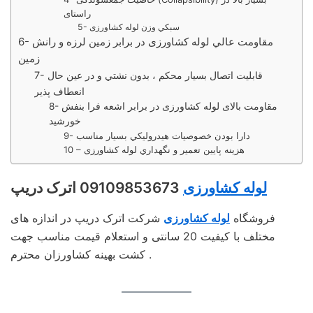
راستای
5- سبكي وزن لوله کشاورزی
6- مقاومت عالي لوله کشاورزی در برابر زمين لرزه و رانش
زمين
7- قابليت اتصال بسيار محكم ، بدون نشتي و در عين حال
انعطاف پذير
8- مقاومت بالای لوله کشاورزی در برابر اشعه فرا بنفش
خورشيد
9- دارا بودن خصوصيات هيدروليكي بسيار مناسب
10 – هزينه پايين تعمير و نگهداري لوله کشاورزی
لوله کشاورزی
09109853673 اترک دریپ
فروشگاه
لوله کشاورزی
شرکت اترک دریپ در اندازه های
مختلف با کیفیت 20 سانتی و استعلام قیمت مناسب جهت
کشت بهینه کشاورزان محترم .