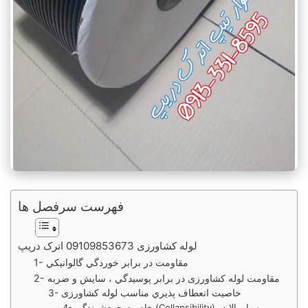
فهرست سرفصل ها
لوله کشاورزی 09109853673 اترک دریپ
1- مقاومت در برابر خوردگي گالوانيكي
2- مقاومت لوله کشاورزی در برابر پوسيدگي ، سايش و ضربه
3- خاصيت انعطاف پذيري مناسب لوله کشاورزی
4- خاصيت جمعشوندگی (Collapsibility) بسيار بالا در