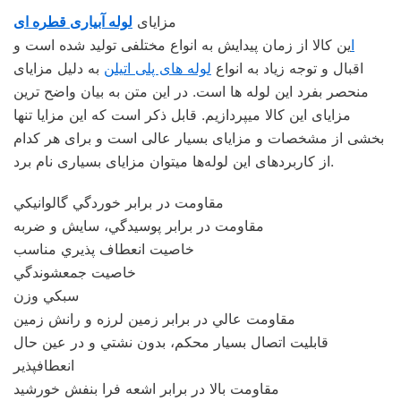
مزايای
لوله آبیاری قطره ای
ا
ین کالا از زمان پیدایش به انواع مختلفی تولید شده است و
اقبال و توجه زیاد به انواع
لوله‌ های پلی اتیلن
به دلیل مزایای
منحصر بفرد این لوله‌ ها است. در این متن به بیان واضح‌ ترین
مزایای
این کالا
میپردازیم. قابل ذکر است که این مزایا تنها
بخشی از مشخصات و مزایای بسیار عالی است و برای هر کدام
از کاربردهای این لوله‌ها میتوان مزایای بسیاری نام برد.
مقاومت در برابر خوردگي گالوانيكي
مقاومت در برابر پوسيدگي، سايش و ضربه
خاصيت انعطاف پذيري مناسب
خاصيت جمعشوندگي
سبكي وزن
مقاومت عالي در برابر زمين لرزه و رانش زمين
قابليت اتصال بسيار محكم، بدون نشتي و در عين حال
انعطافپذير
مقاومت بالا در برابر اشعه فرا بنفش خورشيد