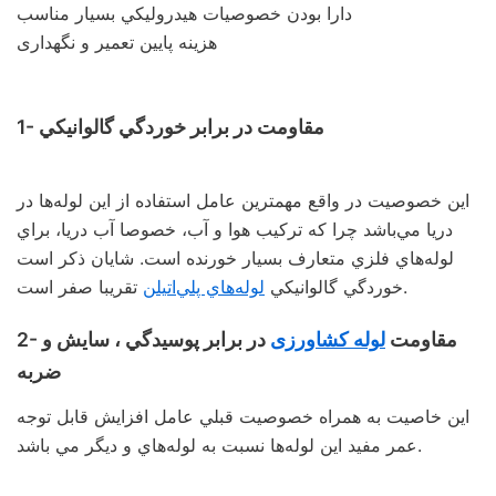
دارا بودن خصوصيات هيدروليكي بسيار مناسب
هزینه پایین تعمیر و نگهداری
1- مقاومت در برابر خوردگي گالوانيكي
اين خصوصيت در واقع مهمترين عامل استفاده از اين لوله‌ها در
دريا مي‌باشد چرا كه تركيب هوا و آب، خصوصا آب دريا، براي
لوله‌هاي فلزي متعارف بسيار خورنده است. شايان ذكر است
تقريبا صفر است.
خوردگي گالوانيكي
لوله‌هاي پلي‌اتيلن
2- مقاومت
لوله کشاورزی
در برابر پوسيدگي ، سايش و
ضربه
اين خاصيت به همراه خصوصيت قبلي عامل افزايش قابل توجه
عمر مفيد اين لوله‌ها نسبت به لوله‌هاي و ديگر مي‌ باشد.