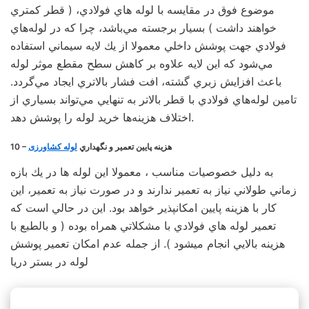
موضوع فوق در مقايسه با لوله هاي فولادي، ( قطر كمتري
خواهند داشت ) بسيار برجسته مي‌باشد، چرا كه در لوله‌هاي
فولادي جهت پوشش داخلي معمولا از يك لايه سيماني استفاده
مي‌شود كه اين لايه علاوه بر كاهش سطح مقطع موثر لوله
باعث افزايش زبري گشته، افت فشار بالاتري ايجاد مي‌گردد.
تامين لوله‌هاي فولادي با قطر بالاتر به تنهايي مي‌تواند بسياري از
اختلاف هزينه‌ها خريد لوله را پوشش دهد.
10 – هزينه پايين تعمير و نگهداري
لوله کشاورزی
به دليل خصوصيات مناسب ، معمولا اين لوله ها در يك بازه
زماني طولاني نياز به تعمير ندارند و در صورت نياز به تعمير، اين
كار با هزينه پايين امكانپذير خواهد بود. اين در حالي است كه
تعمير لوله هاي فولادي با مشكلاتي همراه بوده ( و بالطبع با
هزينه بالايي انجام ميشود ). از جمله عدم امكان تعمير پوشش
لوله در بستر دريا