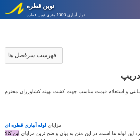
نوین قطره
Skip
نوار آبیاری 1000 متری نوین قطره
to
content
فهرست سرفصل ها
مزايای
لوله آبیاری قطره ای
 این لوله‌ ها است. در این متن به بیان واضح‌ ترین مزایای
این کالا