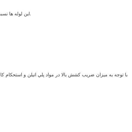
اين لوله ها نسبت به لوله هاي فولادي داراي وزن بسيار كمتري بوده، در نتيجه حمل و نقل و انبار نمودن آنها آسانتر بوده و با هزينه كمتري انجام مي‌شود.
با توجه به ميزان ضريب كشش بالا در مواد پلي اتيلن و استحكام كا