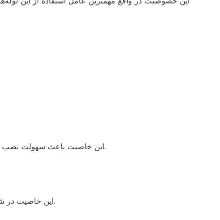
اين خصوصيت در واقع مهمترين عامل استفاده از اين لوله‌ه
اين خاصيت باعث سهولت نصب اين لوله ها و نياز به كاربرد اتصالات كمتر مي‌گردد .شعاع مجاز خمش لوله پلي اتيلن به طور متوسط 20 برابر قطر خارجي آن مي باشد.
این خاصیت در شول فصول مختلف و انقباض و انبساط طولی لوله مشخص میشود و در برابر دیگر انواع لوله‌ها مناسبترین خاصیت جمع شوندگی را دارد.