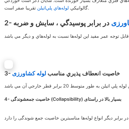
لوله‌هاي فلزي متعارف بسيار خورنده است. شايان ذكر است خوردگي
تقريبا صفر است.
گالوانيكي
لوله‌هاي پلي‌اتيلن
اورزی
در برابر پوسيدگي ، سايش و ضربه
3- خاصيت انعطاف پذيري مناسب
لوله کشاورزی
4- خاصيت جمعشوندگی (Collapsibility) بسيار بالا در راستای