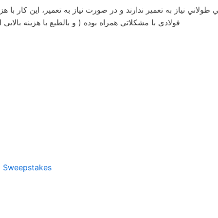
ولاني نياز به تعمير ندارند و در صورت نياز به تعمير، اين كار با هزي
فولادي با مشكلاتي همراه بوده ( و بالطبع با هزينه بالاي
d Sweepstakes