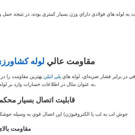
6- مقاومت عالي
لوله کشاورز
في در برابر فشار ضربه‌اي، لوله هاي
پلي اتيلن
بهترين مقاومت را در ب
به عنوان مثال در اطلاعات خسارات وارد بر لوله پلي اتيلني در اثر زلزله کوبه ژاپن میزان خسارات صفر بوده است.
7- قابليت اتصال بسيار مح
جوش لب به لب يا الكتروفيوژن) اين اتصال قوي به وسيله جوش
8- مقاومت بالا