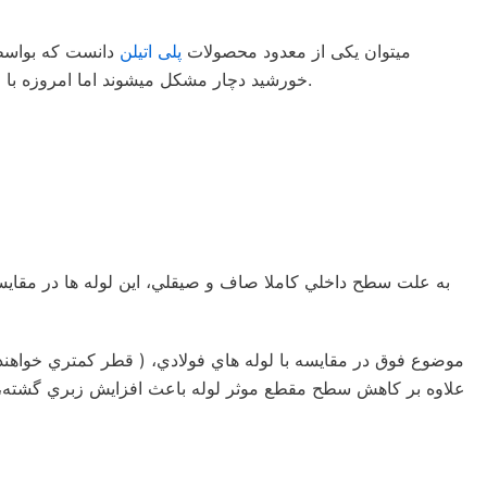
میتوان یکی از معدود محصولات
پلی اتیلن
دانست که بواسطه 
خورشید دچار مشکل میشوند اما امروزه با وجود مواد اولیه مناسب مشکی و تجهیزات تولید مدرن دیگر نگران این موضوع نباید بود و مقاومت دربرابر خورشید بسیار بالا رفته است.
به علت سطح داخلي كاملا صاف و صيقلي، اين لوله ها در مقايس
موضوع فوق در مقايسه با لوله هاي فولادي، ( قطر كمتري خواهند 
علاوه بر كاهش سطح مقطع موثر لوله باعث افزايش زبري گشته، افت ف