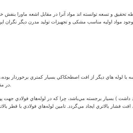
تحقیق و تسعه توانسته‌ اند مواد آنرا در مقابل اشعه ماورا بنفش خور
ه با لوله هاي ديگر از افت اصطحكاكي بسيار كمتري برخوردار بوده،
در مقايسه با ساير انواع لوله ها خصوصا وقتي طول خط لوله زياد است.
داشت ) بسيار برجسته مي‌باشد، چرا كه در لوله‌هاي فولادي جهت پوش
شار بالاتري ايجاد مي‌گردد. تامين لوله‌هاي فولادي با قطر بالاتر ب