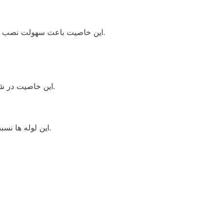
اين خاصيت باعث سهولت نصب اين لوله ها و نياز به كاربرد اتصالات كمتر مي‌گردد .شعاع مجاز خمش لوله پلي اتيلن به طور متوسط 20 برابر قطر خارجي آن مي باشد.
این خاصیت در شول فصول مختلف و انقباض و انبساط طولی لوله مشخص میشود و در برابر دیگر انواع لوله‌ها مناسبترین خاصیت جمع شوندگی را دارد.
اين لوله ها نسبت به لوله هاي فولادي داراي وزن بسيار كمتري بوده، در نتيجه حمل و نقل و انبار نمودن آنها آسانتر بوده و با هزينه كمتري انجام مي‌شود.