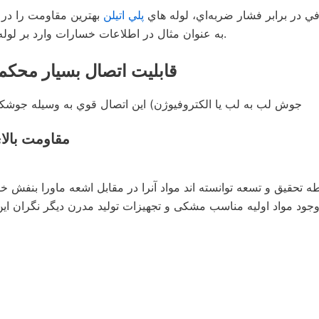
في در برابر فشار ضربه‌اي، لوله هاي
پلي اتيلن
بهترين مقاومت را در ب
به عنوان مثال در اطلاعات خسارات وارد بر لوله پلي اتيلني در اثر زلزله کوبه ژاپن میزان خسارات صفر بوده است.
7- قابليت اتصال بسيار مح
جوش لب به لب يا الكتروفيوژن) اين اتصال قوي به وسيله جوش
8- مقاومت بال
تحقیق و تسعه توانسته‌ اند مواد آنرا در مقابل اشعه ماورا بنفش خور