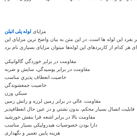
مزايای
لوله پلی اتيلن
بفرد این لوله‌ ها است. در این متن به بیان واضح‌ ترین مزایای این
مقاومت در برابر خوردگي گالوانيكي
مقاومت در برابر پوسيدگي، سايش و ضربه
خاصيت انعطاف پذيري مناسب
خاصيت جمعشوندگي
سبكي وزن
مقاومت عالي در برابر زمين لرزه و رانش زمين
قابليت اتصال بسيار محكم، بدون نشتي و در عين حال انعطافپذير
مقاومت بالا در برابر اشعه فرا بنفش خورشيد
دارا بودن خصوصيات هيدروليكي بسيار مناسب
هزینه پایین تعمیر و نگهداری