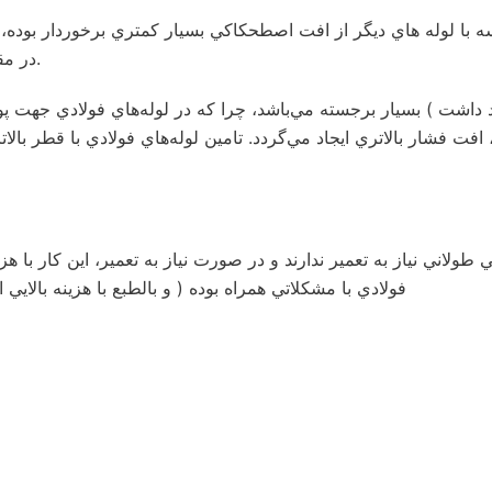
ه با لوله هاي ديگر از افت اصطحكاكي بسيار كمتري برخوردار بوده،
در مقايسه با ساير انواع لوله ها خصوصا وقتي طول خط لوله زياد است.
داشت ) بسيار برجسته مي‌باشد، چرا كه در لوله‌هاي فولادي جهت پوش
شار بالاتري ايجاد مي‌گردد. تامين لوله‌هاي فولادي با قطر بالاتر ب
ولاني نياز به تعمير ندارند و در صورت نياز به تعمير، اين كار با هزي
فولادي با مشكلاتي همراه بوده ( و بالطبع با هزينه بالاي