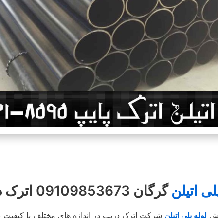
لی اتیلن
گرگان 09109853673 اترک دریپ
ش
لوله پلی اتیلن