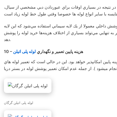
 در نتيجه در بسياري اوقات براي عبوردادن دبي مشخصي از سيال،
ش داخلي معمولا از يك لايه سيماني استفاده مي‌شود كه اين لايه
ه تنهايي مي‌تواند بسياري از اختلاف هزينه‌ها خريد لوله را پوشش
دهد.
10 – هزينه پايين تعمير و نگهداري
لوله پلی اتیلن
نه پايين امكانپذير خواهد بود. اين در حالي است كه تعمير لوله هاي
ي انجام ميشود ). از جمله عدم امكان تعمير پوشش لوله در بستر دريا
لوله پلی اتیلن گرگان