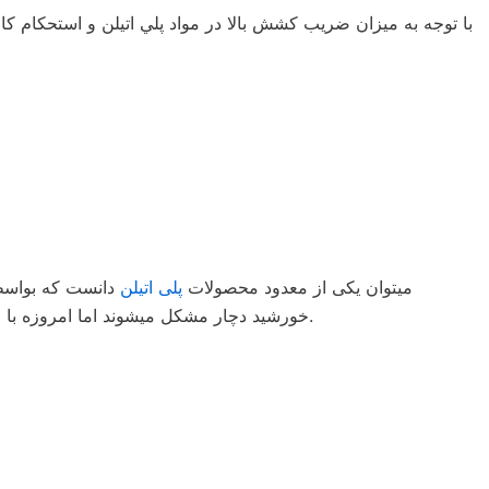
با توجه به ميزان ضريب كشش بالا در مواد پلي اتيلن و استحكام كا
میتوان یکی از معدود محصولات
پلی اتیلن
دانست که بواسطه 
خورشید دچار مشکل میشوند اما امروزه با وجود مواد اولیه مناسب مشکی و تجهیزات تولید مدرن دیگر نگران این موضوع نباید بود و مقاومت دربرابر خورشید بسیار بالا رفته است.