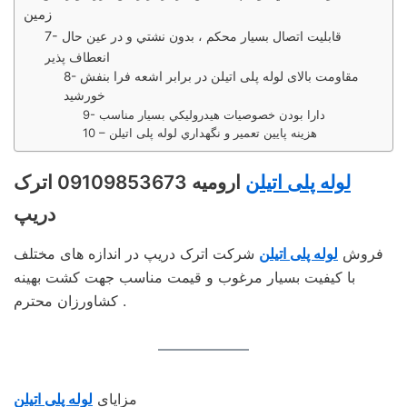
زمين
7- قابليت اتصال بسيار محكم ، بدون نشتي و در عين حال
انعطاف پذير
8- مقاومت بالای لوله پلی اتیلن در برابر اشعه فرا بنفش
خورشيد
9- دارا بودن خصوصيات هيدروليكي بسيار مناسب
10 – هزينه پايين تعمير و نگهداري لوله پلی اتیلن
لوله پلی اتیلن
ارومیه 09109853673 اترک
دریپ
فروش
لوله پلی اتیلن
شرکت اترک دریپ در اندازه های مختلف
با کیفیت بسیار مرغوب و قیمت مناسب جهت کشت بهینه
کشاورزان محترم .
مزايای
لوله پلی اتيلن