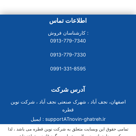
اطلاعات تماس
کارشناسان فروش :
0913-779-7340
0913-779-7330
0991-331-8
595
آدرس شرکت
اصفهان، نجف آباد ، شهرک صنعتی نجف آباد ، شرکت نوین
قطره
supportATnovin-ghatreh.ir
ایمیل :
تمامی حقوق این وبسایت متعلق به شرکت نوین قطره می باشد ، لذا
کپی برداری از محصولات و تصاویر پیگرد قانونی خواهد داشت.