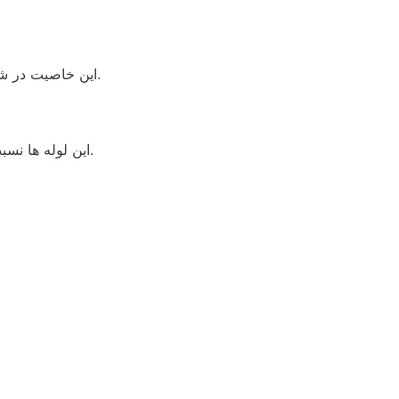
این خاصیت در شول فصول مختلف و انقباض و انبساط طولی لوله مشخص میشود و در برابر دیگر انواع لوله‌ها مناسبترین خاصیت جمع شوندگی را دارد.
اين لوله ها نسبت به لوله هاي فولادي داراي وزن بسيار كمتري بوده، در نتيجه حمل و نقل و انبار نمودن آنها آسانتر بوده و با هزينه كمتري انجام مي‌شود.