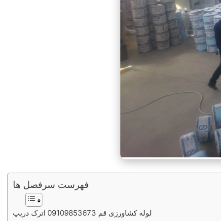
فهرست سرفصل ها
لوله کشاورزی قم 09109853673 اترک دریپ