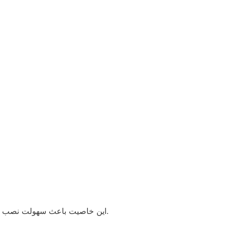
اين خاصيت باعث سهولت نصب اين لوله ها و نياز به كاربرد اتصالات كمتر مي‌گردد .شعاع مجاز خمش لوله پلي اتيلن به طور متوسط 20 برابر قطر خارجي آن مي باشد.