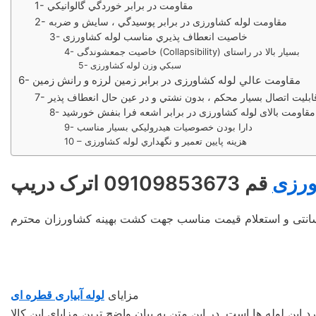
1- مقاومت در برابر خوردگي گالوانيكي
2- مقاومت لوله کشاورزی در برابر پوسيدگي ، سايش و ضربه
3- خاصيت انعطاف پذيري مناسب لوله کشاورزی
4- خاصيت جمعشوندگی (Collapsibility) بسيار بالا در راستای
5- سبكي وزن لوله کشاورزی
6- مقاومت عالي لوله کشاورزی در برابر زمين لرزه و رانش زمين
- قابليت اتصال بسيار محكم ، بدون نشتي و در عين حال انعطاف پذير
8- مقاومت بالای لوله کشاورزی در برابر اشعه فرا بنفش خورشيد
9- دارا بودن خصوصيات هيدروليكي بسيار مناسب
10 – هزينه پايين تعمير و نگهداري لوله کشاورزی
ورزی
قم 09109853673 اترک دریپ
مزايای
لوله آبیاری قطره ای
این لوله‌ ها است. در این متن به بیان واضح‌ ترین مزایای این کالا