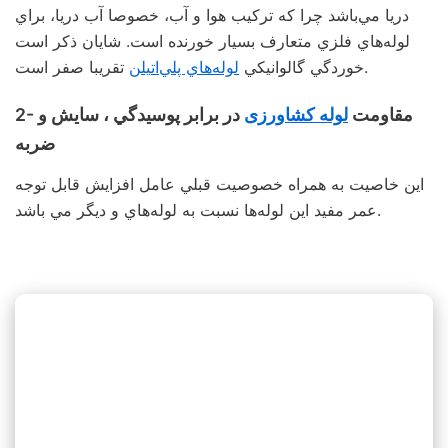
دريا مي‌باشد چرا كه تركيب هوا و آب، خصوصا آب دريا، براي
لوله‌هاي فلزي متعارف بسيار خورنده است. شايان ذكر است
تقريبا صفر است.
خوردگي گالوانيكي
لوله‌هاي پلي‌اتيلن
2- مقاومت
لوله کشاورزی
در برابر پوسيدگي ، سايش و
ضربه
اين خاصيت به همراه خصوصيت قبلي عامل افزايش قابل توجه
عمر مفيد اين لوله‌ها نسبت به لوله‌هاي و ديگر مي‌ باشد.