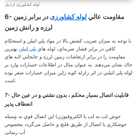
لوله کشاورزی اردبیل
6- مقاومت عالي
لوله کشاورزی
در برابر زمين
لرزه و رانش زمين
با توجه به ميزان ضريب كشش بالا در مواد پلي اتيلن و استحكام
كافي در برابر فشار ضربه‌اي، لوله هاي
پلي اتيلن
بهترين
مقاومت را در برابر ارتعاشات زمين لرزه و جابجايي لايه هاي
خاك نشان مي‌دهند. به عنوان مثال در اطلاعات خسارات وارد بر
لوله پلي اتيلني در اثر زلزله کوبه ژاپن میزان خسارات صفر بوده
است.
7- قابليت اتصال بسيار محكم ، بدون نشتي و در عين حال
انعطاف پذير
جوش لب به لب يا الكتروفيوژن) اين اتصال قوي به وسيله
جوشكاري يا اتصال از طريق فلنج و حاصل می‌گردد مخصوص
آب رسانی