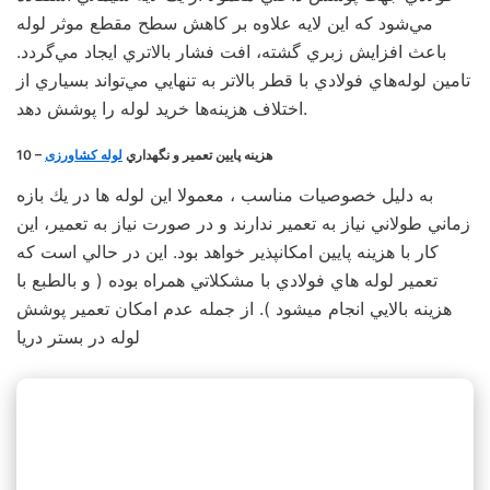
مي‌شود كه اين لايه علاوه بر كاهش سطح مقطع موثر لوله
باعث افزايش زبري گشته، افت فشار بالاتري ايجاد مي‌گردد.
تامين لوله‌هاي فولادي با قطر بالاتر به تنهايي مي‌تواند بسياري از
اختلاف هزينه‌ها خريد لوله را پوشش دهد.
10 – هزينه پايين تعمير و نگهداري
لوله کشاورزی
به دليل خصوصيات مناسب ، معمولا اين لوله ها در يك بازه
زماني طولاني نياز به تعمير ندارند و در صورت نياز به تعمير، اين
كار با هزينه پايين امكانپذير خواهد بود. اين در حالي است كه
تعمير لوله هاي فولادي با مشكلاتي همراه بوده ( و بالطبع با
هزينه بالايي انجام ميشود ). از جمله عدم امكان تعمير پوشش
لوله در بستر دريا