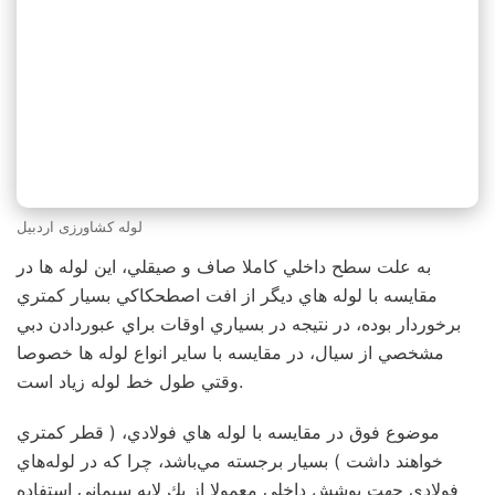
لوله کشاورزی اردبیل
به علت سطح داخلي كاملا صاف و صيقلي، اين لوله ها در
مقايسه با لوله هاي ديگر از افت اصطحكاكي بسيار كمتري
برخوردار بوده، در نتيجه در بسياري اوقات براي عبوردادن دبي
مشخصي از سيال، در مقايسه با ساير انواع لوله ها خصوصا
وقتي طول خط لوله زياد است.
موضوع فوق در مقايسه با لوله هاي فولادي، ( قطر كمتري
خواهند داشت ) بسيار برجسته مي‌باشد، چرا كه در لوله‌هاي
فولادي جهت پوشش داخلي معمولا از يك لايه سيماني استفاده