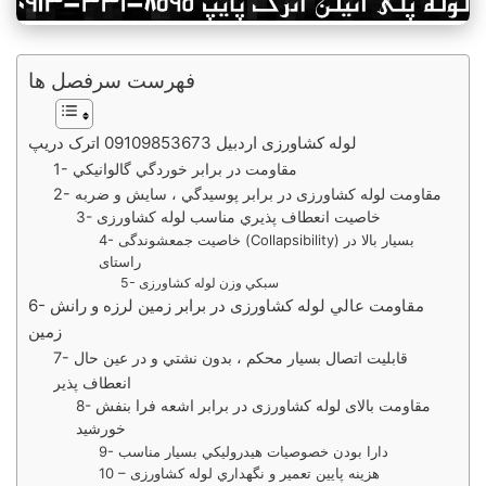
فهرست سرفصل ها
لوله کشاورزی اردبیل 09109853673 اترک دریپ
1- مقاومت در برابر خوردگي گالوانيكي
2- مقاومت لوله کشاورزی در برابر پوسيدگي ، سايش و ضربه
3- خاصيت انعطاف پذيري مناسب لوله کشاورزی
4- خاصيت جمعشوندگی (Collapsibility) بسيار بالا در
راستای
5- سبكي وزن لوله کشاورزی
6- مقاومت عالي لوله کشاورزی در برابر زمين لرزه و رانش
زمين
7- قابليت اتصال بسيار محكم ، بدون نشتي و در عين حال
انعطاف پذير
8- مقاومت بالای لوله کشاورزی در برابر اشعه فرا بنفش
خورشيد
9- دارا بودن خصوصيات هيدروليكي بسيار مناسب
10 – هزينه پايين تعمير و نگهداري لوله کشاورزی