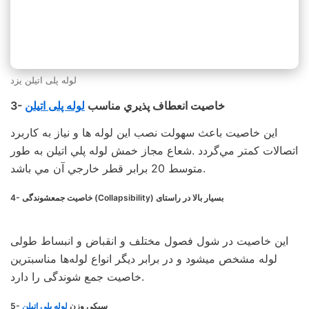
لوله پلی اتیلن یزد
3- خاصيت انعطاف پذيري مناسب
لوله پلی اتیلن
اين خاصيت باعث سهولت نصب اين لوله ها و نياز به كاربرد
اتصالات كمتر مي‌گردد .شعاع مجاز خمش لوله پلي اتيلن به طور
متوسط 20 برابر قطر خارجي آن مي باشد.
4- خاصيت جمعشوندگی (Collapsibility) بسيار بالا در راستای
این خاصیت در شول فصول مختلف و انقباض و انبساط طولی
لوله مشخص میشود و در برابر دیگر انواع لوله‌ها مناسبترین
خاصیت جمع شوندگی را دارد.
5- سبكي وزن
لوله پلی اتیلن