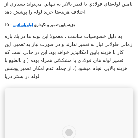
تامين لوله‌هاي فولادي با قطر بالاتر به تنهايي مي‌تواند بسياري از
اختلاف هزينه‌ها خريد لوله را پوشش دهد.
10 – هزينه پايين تعمير و نگهداري
لوله پلی اتیلن
به دليل خصوصيات مناسب ، معمولا اين لوله ها در يك بازه
زماني طولاني نياز به تعمير ندارند و در صورت نياز به تعمير، اين
كار با هزينه پايين امكانپذير خواهد بود. اين در حالي است كه
تعمير لوله هاي فولادي با مشكلاتي همراه بوده ( و بالطبع با
هزينه بالايي انجام ميشود ). از جمله عدم امكان تعمير پوشش
لوله در بستر دريا