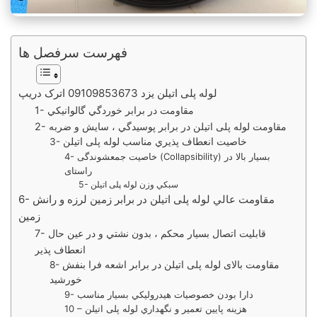
فهرست سرفصل ها
لوله پلی اتیلن یزد 09109853673 اترک دریپ
1- مقاومت در برابر خوردگي گالوانيكي
2- مقاومت لوله پلی اتیلن در برابر پوسيدگي ، سايش و ضربه
3- خاصيت انعطاف پذيري مناسب لوله پلی اتیلن
4- خاصيت جمعشوندگی (Collapsibility) بسيار بالا در
راستای
5- سبكي وزن لوله پلی اتیلن
6- مقاومت عالي لوله پلی اتیلن در برابر زمين لرزه و رانش
زمين
7- قابليت اتصال بسيار محكم ، بدون نشتي و در عين حال
انعطاف پذير
8- مقاومت بالای لوله پلی اتیلن در برابر اشعه فرا بنفش
خورشيد
9- دارا بودن خصوصيات هيدروليكي بسيار مناسب
10 – هزينه پايين تعمير و نگهداري لوله پلی اتیلن