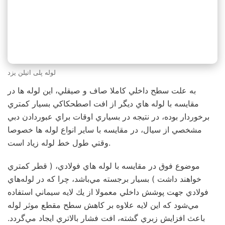
لوله پلی اتیلن یزد
به علت سطح داخلي كاملا صاف و صيقلي، اين لوله ها در
مقايسه با لوله هاي ديگر از افت اصطحكاكي بسيار كمتري
برخوردار بوده، در نتيجه در بسياري اوقات براي عبوردادن دبي
مشخصي از سيال، در مقايسه با ساير انواع لوله ها خصوصا
وقتي طول خط لوله زياد است.
موضوع فوق در مقايسه با لوله هاي فولادي، ( قطر كمتري
خواهند داشت ) بسيار برجسته مي‌باشد، چرا كه در لوله‌هاي
فولادي جهت پوشش داخلي معمولا از يك لايه سيماني استفاده
مي‌شود كه اين لايه علاوه بر كاهش سطح مقطع موثر لوله
باعث افزايش زبري گشته، افت فشار بالاتري ايجاد مي‌گردد.