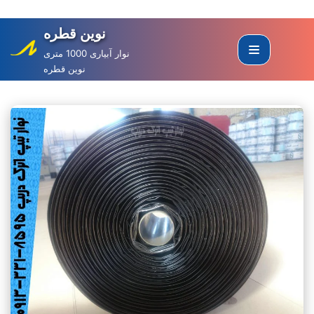
نوین قطره
Skip
to
نوار آبیاری 1000 متری
نوین قطره
content