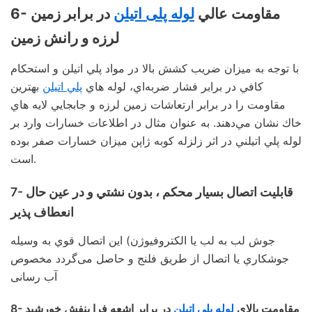
6- مقاومت عالي
لوله پلی اتیلن
در برابر زمين
لرزه و رانش زمين
با توجه به ميزان ضريب كشش بالا در مواد پلي اتيلن و استحكام
كافي در برابر فشار ضربه‌اي، لوله هاي
پلي اتيلن
بهترين
مقاومت را در برابر ارتعاشات زمين لرزه و جابجايي لايه هاي
خاك نشان مي‌دهند. به عنوان مثال در اطلاعات خسارات وارد بر
لوله پلي اتيلني در اثر زلزله کوبه ژاپن میزان خسارات صفر بوده
است.
7- قابليت اتصال بسيار محكم ، بدون نشتي و در عين حال
انعطاف پذير
جوش لب به لب يا الكتروفيوژن) اين اتصال قوي به وسيله
جوشكاري يا اتصال از طريق فلنج و حاصل می‌گردد مخصوص
آب رسانی
8- مقاومت بالای
لوله پلی اتیلن
در برابر اشعه فرا بنفش خورشيد