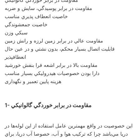
مقاومت در برابر پوسيدگي، سايش و ضربه
خاصيت انعطاف پذيري مناسب
خاصيت جمعشوندگي
سبكي وزن
مقاومت عالي در برابر زمين لرزه و رانش زمين
قابليت اتصال بسيار محكم، بدون نشتي و در عين حال
انعطافپذير
مقاومت بالا در برابر اشعه فرا بنفش خورشيد
دارا بودن خصوصيات هيدروليكي بسيار مناسب
هزینه پایین تعمیر و نگهداری
1- مقاومت در برابر خوردگي گالوانيكي
اين خصوصيت در واقع مهمترين عامل استفاده از اين لوله‌ها در
دريا مي‌باشد چرا كه تركيب هوا و آب، خصوصا آب دريا، براي