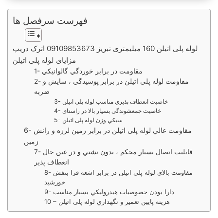
فهرست سرفصل ها
لوله پلی اتیلن 160 میلیمتری تبریز 09109853673 اترک دریپ
مزايای لوله پلی اتيلن
1- مقاومت در برابر خوردگي گالوانيكي
2- مقاومت لوله پلی اتیلن در برابر پوسيدگي ، سايش و
ضربه
3- خاصيت انعطاف پذيري مناسب لوله پلی اتیلن
4- خاصيت جمعشوندگی بسيار بالا در راستای
5- سبكي وزن لوله پلی اتیلن
6- مقاومت عالي لوله پلی اتیلن در برابر زمين لرزه و رانش
زمين
7- قابليت اتصال بسيار محكم ، بدون نشتي و در عين حال
انعطاف پذير
8- مقاومت بالای لوله پلی اتیلن در برابر اشعه فرا بنفش
خورشيد
9- دارا بودن خصوصيات هيدروليكي بسيار مناسب
10 – هزينه پايين تعمير و نگهداري لوله پلی اتیلن