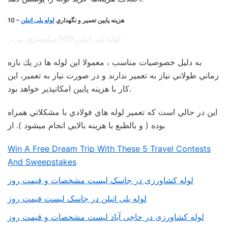
10 – هزينه پايين تعمير و نگهداري
لوله پلی اتیلن
لوله پلی اتیلن 160 میلیمتری
تبریز
به دليل خصوصيات مناسب ، معمولا اين لوله ها در يك بازه
زماني طولاني نياز به تعمير ندارند و در صورت نياز به تعمير، اين
كار با هزينه پايين امكانپذير خواهد بود.
اين در حالي است كه تعمير لوله هاي فولادي با مشكلاتي همراه
بوده ( و بالطبع با هزينه بالايي انجام ميشود ). از
Win A Free Dream Trip With These 5 Travel Contests
And Sweepstakes
لوله کشاورزی در جاسک لیست مشخصات و قیمت روز
لوله پلی اتیلن در جاسک لیست قیمت روز
لوله کشاورزی در حاجی آباد لیست مشخصات و قیمت روز