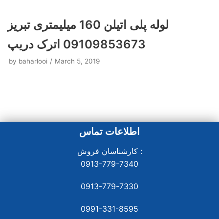
لوله پلی اتیلن 160 میلیمتری تبریز
09109853673 اترک دریپ
by
baharlooi
March 5, 2019
اطلاعات تماس
کارشناسان فروش :
0913-779-7340
0913-779-7330
0991-331-8
595