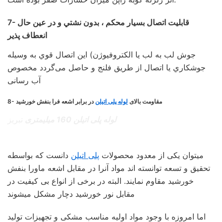
7- قابليت اتصال بسيار محكم ، بدون نشتي و در عين حال
انعطاف پذير
جوش لب به لب يا الكتروفيوژن) اين اتصال قوي به وسيله
جوشكاري يا اتصال از طريق فلنج و حاصل می‌گردد مخصوص
آب رسانی
8- مقاومت بالای
لوله پلی اتیلن
در برابر اشعه فرا بنفش خورشيد
لوله پلی اتیلن 160 میلیمتری
تبریز
میتوان یکی از معدود محصولات
پلی اتیلن
دانست که بواسطه
تحقیق و تسعه توانسته‌ اند مواد آنرا در مقابل اشعه ماورا بنفش
خورشید مقاوم نمایند. البته در برخی از انواع بی کیفیت در
مقابل نور خورشید دچار مشکل میشوند
اما امروزه با وجود مواد اولیه مناسب مشکی و تجهیزات تولید