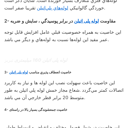
لوله‌هاي فلزي متعارف بسيار خورنده است. شايان ذكر است
تقريبا صفر است.
خوردگي گالوانيكي
لوله‌هاي پلي‌اتيلن
2- مقاومت
لوله پلی اتیلن
در برابر پوسيدگي ، سايش و ضربه
اين خاصيت به همراه خصوصيت قبلي عامل افزايش قابل توجه
عمر مفيد اين لوله‌ها نسبت به لوله‌هاي و ديگر مي‌ باشد.
لوله پلی اتیلن 160 میلیمتری
تبریز
3- خاصيت انعطاف پذيري مناسب
لوله پلی اتیلن
اين خاصيت باعث سهولت نصب اين لوله ها و نياز به كاربرد
اتصالات كمتر مي‌گردد .شعاع مجاز خمش لوله پلي اتيلن به طور
متوسط 20 برابر قطر خارجي آن مي باشد.
4- خاصيت جمعشوندگی بسيار بالا در راستای
این خاصیت در شول فصول مختلف و انقباض و انبساط طولی