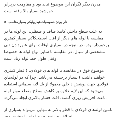
مدرن دیگر نگران این موضوع نباید بود و مقاومت دربرابر
خورشید بسیار بالا رفته است.
9- دارا بودن خصوصيات هيدروليكي بسيار مناسب
به علت سطح داخلي كاملا صاف و صيقلي، اين لوله ها در
مقايسه با لوله هاي ديگر از افت اصطحكاكي بسيار كمتري
برخوردار بوده، در نتيجه در بسياري اوقات براي عبوردادن دبي
مشخصي از سيال، در مقايسه با ساير انواع لوله ها خصوصا
وقتي طول خط لوله زياد است.
موضوع فوق در مقايسه با لوله هاي فولادي، ( قطر كمتري
خواهند داشت ) بسيار برجسته مي‌باشد، چرا كه در لوله‌هاي
فولادي جهت پوشش داخلي معمولا از يك لايه سيماني استفاده
مي‌شود كه اين لايه علاوه بر كاهش سطح مقطع موثر لوله
باعث افزايش زبري گشته، افت فشار بالاتري ايجاد مي‌گردد.
تامين لوله‌هاي فولادي با قطر بالاتر به تنهايي مي‌تواند بسياري از
اختلاف هزينه‌ها خريد لوله را پوشش دهد.