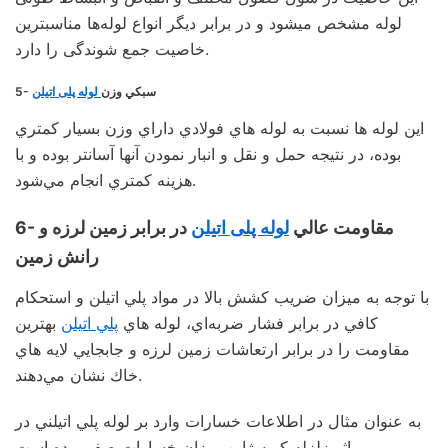
لوله مشخص میشود و در برابر دیگر انواع لوله‌ها مناسبترین
خاصیت جمع شوندگی را دارد.
5- سبكي وزن
لوله پلی اتیلن
اين لوله ها نسبت به لوله هاي فولادي داراي وزن بسيار كمتري
بوده، در نتيجه حمل و نقل و انبار نمودن آنها آسانتر بوده و با
هزينه كمتري انجام مي‌شود.
6- مقاومت عالي
لوله پلی اتیلن
در برابر زمين لرزه و
رانش زمين
با توجه به ميزان ضريب كشش بالا در مواد پلي اتيلن و استحكام
كافي در برابر فشار ضربه‌اي، لوله هاي
پلي اتيلن
بهترين
مقاومت را در برابر ارتعاشات زمين لرزه و جابجايي لايه هاي
خاك نشان مي‌دهند.
به عنوان مثال در اطلاعات خسارات وارد بر لوله پلي اتيلني در
اثر زلزله کوبه ژاپن میزان خسارات صفر بوده است.