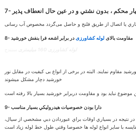
سيار محكم ، بدون نشتي و در عين حال انعطاف پذير
كاري يا اتصال از طريق فلنج و حاصل می‌گردد مخصوص آب رسانی
8- مقاومت بالای
لوله کشاورزی
در برابر اشعه فرا بنفش خورشيد
لوله کشاورزی 160 میلیمتری
سنندج
شید مقاوم نمایند. البته در برخی از انواع بی کیفیت در مقابل نور
خورشید دچار مشکل میشوند
9- دارا بودن خصوصيات هيدروليكي بسيار مناسب
 در نتيجه در بسياري اوقات براي عبوردادن دبي مشخصي از سيال،