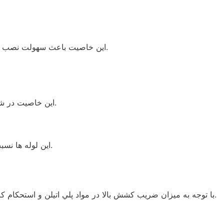
اين خاصيت باعث سهولت نصب اين لوله ها و نياز به كاربرد اتصالات كمتر مي‌گردد .شعاع مجاز خمش لوله پلي اتيلن به طور متوسط 20 برابر قطر خارجي آن مي باشد.
این خاصیت در شول فصول مختلف و انقباض و انبساط طولی لوله مشخص میشود و در برابر دیگر انواع لوله‌ها مناسبترین خاصیت جمع شوندگی را دارد.
اين لوله ها نسبت به لوله هاي فولادي داراي وزن بسيار كمتري بوده، در نتيجه حمل و نقل و انبار نمودن آنها آسانتر بوده و با هزينه كمتري انجام مي‌شود.
بهترين مقاومت را در برابر ارتعاشات زمين لرزه و جابجايي لايه هاي خاك نشان مي‌دهند.
با توجه به ميزان ضريب كشش بالا در مواد پلي اتيلن و استحكام كا