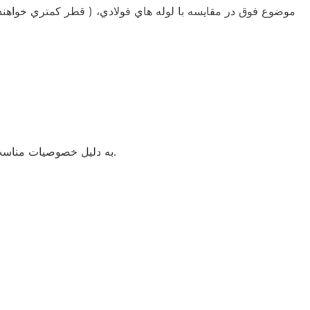
موضوع فوق در مقايسه با لوله هاي فولادي، ( قطر كمتري خواهند 
به دليل خصوصيات مناسب ، معمولا اين لوله ها در يك بازه زماني طولاني نياز به تعمير ندارند و در صورت نياز به تعمير، اين كار با هزينه پايين امكانپذير خواهد بود.