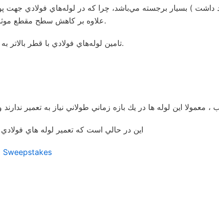
داشت ) بسيار برجسته مي‌باشد، چرا كه در لوله‌هاي فولادي جهت پوش
علاوه بر كاهش سطح مقطع موثر لوله باعث افزايش زبري گشته، افت فشار بالاتري ايجاد مي‌گردد.
تامين لوله‌هاي فولادي با قطر بالاتر به تنهايي مي‌تواند بسياري از اختلاف هزينه‌ها خريد لوله را پوشش دهد.
اين در حالي است كه تعمير لوله هاي فولادي با 
d Sweepstakes