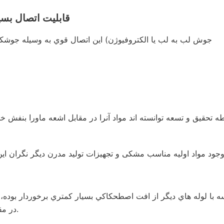
7- قابليت اتصال ب
جوش لب به لب يا الكتروفيوژن) اين اتصال قوي به وسيله جوش
تحقیق و تسعه توانسته‌ اند مواد آنرا در مقابل اشعه ماورا بنفش خور
ه با لوله هاي ديگر از افت اصطحكاكي بسيار كمتري برخوردار بوده،
در مقايسه با ساير انواع لوله ها خصوصا وقتي طول خط لوله زياد است.