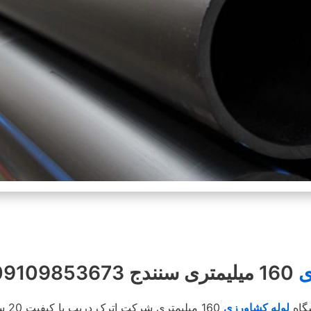
ی
160 میلیمتری سنندج 09109853673 اترک دریپ
گاه
لوله کشاورزی