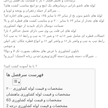
برساعت و تحمل فشار ۳ بار با ضمانت یک فصل زراعی
?لوله های تاشو بارانی درسایزهای یک اینچ و دو اینچ مناسب کشت های
متراکم از جمله زعفران و یونجه و لوبیا و …
?لوله های تاشو بدون نخ از سایز ۶۳ تا سایز ۱۲۵ مناسب زمین های اجاره ای
?لوله های نخدار از سایز ۶۳ تا سایز ۲۰۰ م.م مناسب کشت های قطره ای و با
ضمانت دوسال دارای تاییدیه از جهاد کشاورزی
?لوله های لی فلت پی وی سی دارای تحمل حداکثر ۶ بار
?اتصالات قطره ای شامل شیر ۱۶به ۱۶ و شیر ۱۶ به تیپ و رابط ۱۶ به تیپ ک
رابط تیپ به تیپ و واشر باز ۱۶ و واشر کور ۱۶ و انواع قطره چکان ؛پلی اتیلن
و جوشی
?نایلون کشاورزی با عرض های مختلف بصورت تک لا و دولا
?شیرآلات دسته پلیمری؛دسته گازی؛ویفری؛چدنی زبانه لاستیک؛ آبریز و …
?با ما آسوده کشت کنید ?
فهرست سرفصل ها
مشخصات و قیمت لوله کشاورزی ۲۰۰
مشخصات و قیمت لوله کشاورزی ماهنشان
مشخصات و قیمت لوله کشاورزی 63
مشخصات و قیمت لوله کشاورزی درجه 2