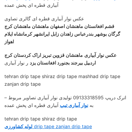
آبیاری قطره ای پخش عمده
عکس نوار آبیاری قطره ای گالری تصاوی
قشم افغانستان ماهنشان اصفهان ماهنشان ماهنشان کرج
گرگان بوشهر بندرعباس زاهدان زابل ایرانشهر کرمانشاه ایلام
اهواز
عکس نوار آبیاری
ماهنشان قزوین تبریز اراک کردستان کرج
اردبیل بیرجند بجنورد افغانستان یزد
ر نوار آبیاری
tehran drip tape shiraz drip tape mashhad drip tape
zanjan drip tape
– اترک دریپ 09133318595 تولیدی نوار آبیاری تصاویر مربوط
به
نوار آبیاری تیپ
آبیاری قطره ای پخش عمده
tehran drip tape shiraz drip tape
drip tape zanjan drip tape
لوله کشاورزی