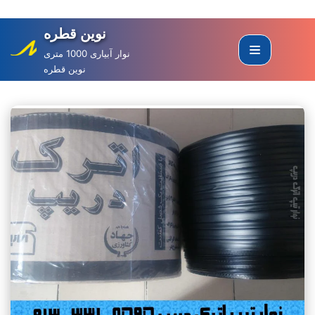
نوین قطره
Skip
to
نوار آبیاری 1000 متری
نوین قطره
content