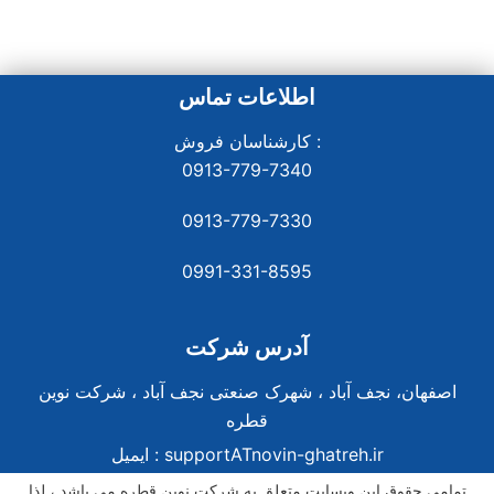
اطلاعات تماس
کارشناسان فروش :
0913-779-7340
0913-779-7330
0991-331-8
595
آدرس شرکت
اصفهان، نجف آباد ، شهرک صنعتی نجف آباد ، شرکت نوین
قطره
supportATnovin-ghatreh.ir
ایمیل :
تمامی حقوق این وبسایت متعلق به شرکت نوین قطره می باشد ، لذا