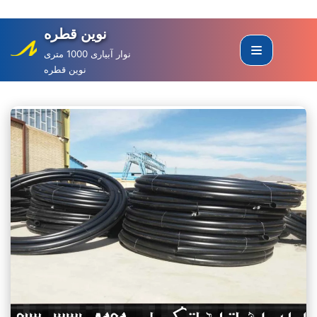
نوین قطره
Skip
to
نوار آبیاری 1000 متری
نوین قطره
content