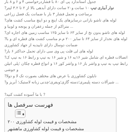
جدول استاندارد پی ای ۸۰ با فشاردرخواستی ۴ و ۶ و ۸ بار
نوار آبیاری تیپ
۱۰ سانت و۲۰ سانت دارای آبدهی بالا از ۲ تا ۳.۲ لیتر
?
برساعت و تحمل فشار ۳ بار با ضمانت یک فصل زراعی
?لوله های تاشو بارانی درسایزهای یک اینچ و دو اینچ مناسب کشت های
متراکم از جمله زعفران و یونجه و لوبیا و …
?لوله های تاشو بدون نخ از سایز ۶۳ تا سایز ۱۲۵ مناسب زمین های اجاره ای
?لوله های نخدار از سایز ۶۳ تا سایز ۲۰۰ م.م مناسب کشت های قطره ای و با
ضمانت دوسال دارای تاییدیه از جهاد کشاورزی
?لوله های لی فلت پی وی سی دارای تحمل حداکثر ۶ بار
?اتصالات قطره ای شامل شیر ۱۶به ۱۶ و شیر ۱۶ به تیپ و رابط ۱۶ به تیپ ک
رابط تیپ به تیپ و واشر باز ۱۶ و واشر کور ۱۶ و انواع قطره چکان ؛پلی اتیلن
و جوشی
?نایلون کشاورزی با عرض های مختلف بصورت تک لا و دولا
?شیرآلات دسته پلیمری؛دسته گازی؛ویفری؛چدنی زبانه لاستیک؛ آبریز و …
?با ما آسوده کشت کنید ?
فهرست سرفصل ها
مشخصات و قیمت لوله کشاورزی ۲۰۰
مشخصات و قیمت لوله کشاورزی ماهشهر