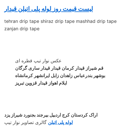
لیست قیمت روز
لوله پلی اتیلن
قیدار
tehran drip tape shiraz drip tape mashhad drip tape
zanjan drip tape
عکس نوار تیپ قطره ای
قم شیراز قیدار کرمان قیدار قیدار ساری گرگان
بوشهر بندرعباس زاهدان زابل ایرانشهر کرمانشاه
ایلام اهواز قیدار قزوین تبریز
اراک کردستان کرج اردبیل بیرجند بجنورد شیراز یزد
لوله پلی اتیلن
گالری تصاویر نوار تیپ