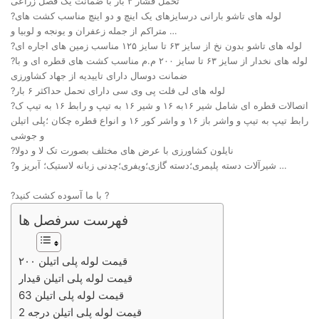
تحمل فشار ۳ بار با ضمانت یک فصل زراعی
?لوله های تاشو بارانی درسایزهای یک اینچ و دو اینچ مناسب کشت های
متراکم از جمله زعفران و یونجه و لوبیا و …
?لوله های تاشو بدون نخ از سایز ۶۳ تا سایز ۱۲۵ مناسب زمین های اجاره ای
?لوله های نخدار از سایز ۶۳ تا سایز ۲۰۰ م.م مناسب کشت های قطره ای و با
ضمانت دوسال دارای تاییدیه از جهاد کشاورزی
?لوله های لی فلت پی وی سی دارای تحمل حداکثر ۶ بار
?اتصالات قطره ای شامل شیر ۱۶به ۱۶ و شیر ۱۶ به تیپ و رابط ۱۶ به تیپ ک
رابط تیپ به تیپ و واشر باز ۱۶ و واشر کور ۱۶ و انواع قطره چکان ؛پلی اتیلن
و جوشی
?نایلون کشاورزی با عرض های مختلف بصورت تک لا و دولا
?شیرآلات دسته پلیمری؛دسته گازی؛ویفری؛چدنی زبانه لاستیک؛ آبریز و …
?با ما آسوده کشت کنید ?
فهرست سرفصل ها
قیمت لوله پلی اتیلن ۲۰۰
قیمت لوله پلی اتیلن قیدار
قیمت لوله پلی اتیلن 63
قیمت لوله پلی اتیلن درجه 2