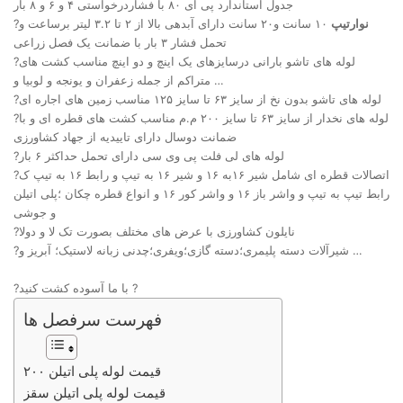
جدول استاندارد پی ای ۸۰ با فشاردرخواستی ۴ و ۶ و ۸ بار
نوارتیپ
۱۰ سانت و۲۰ سانت دارای آبدهی بالا از ۲ تا ۳.۲ لیتر برساعت و
?
تحمل فشار ۳ بار با ضمانت یک فصل زراعی
?لوله های تاشو بارانی درسایزهای یک اینچ و دو اینچ مناسب کشت های
متراکم از جمله زعفران و یونجه و لوبیا و …
?لوله های تاشو بدون نخ از سایز ۶۳ تا سایز ۱۲۵ مناسب زمین های اجاره ای
?لوله های نخدار از سایز ۶۳ تا سایز ۲۰۰ م.م مناسب کشت های قطره ای و با
ضمانت دوسال دارای تاییدیه از جهاد کشاورزی
?لوله های لی فلت پی وی سی دارای تحمل حداکثر ۶ بار
?اتصالات قطره ای شامل شیر ۱۶به ۱۶ و شیر ۱۶ به تیپ و رابط ۱۶ به تیپ ک
رابط تیپ به تیپ و واشر باز ۱۶ و واشر کور ۱۶ و انواع قطره چکان ؛پلی اتیلن
و جوشی
?نایلون کشاورزی با عرض های مختلف بصورت تک لا و دولا
?شیرآلات دسته پلیمری؛دسته گازی؛ویفری؛چدنی زبانه لاستیک؛ آبریز و …
?با ما آسوده کشت کنید ?
فهرست سرفصل ها
قیمت لوله پلی اتیلن ۲۰۰
قیمت لوله پلی اتیلن سقز