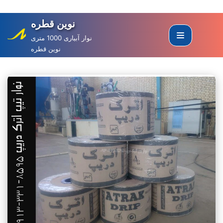
نوین قطره
Skip
to
نوار آبیاری 1000 متری
نوین قطره
content