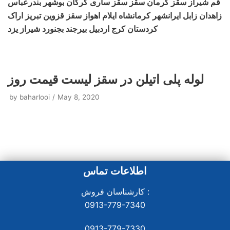
قم شیراز سقز کرمان سقز سقز ساری گرگان بوشهر بندرعباس
زاهدان زابل ایرانشهر کرمانشاه ایلام اهواز سقز قزوین تبریز اراک
کردستان کرج اردبیل بیرجند بجنورد شیراز یزد
لوله پلی اتیلن در سقز لیست قیمت روز
by
baharlooi
May 8, 2020
اطلاعات تماس
کارشناسان فروش :
0913-779-7340
0913-779-7330