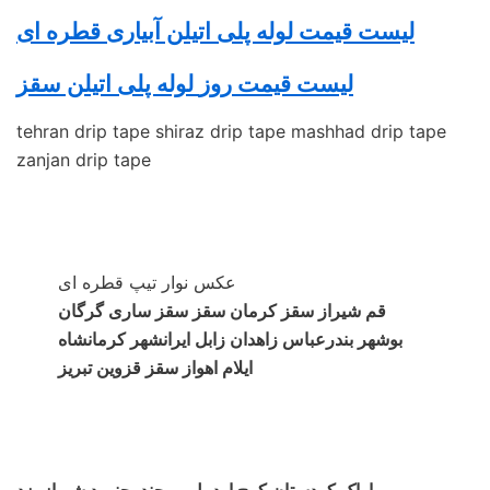
لیست قیمت لوله پلی اتیلن آبیاری قطره ای
لیست قیمت روز
لوله پلی اتیلن
سقز
tehran drip tape shiraz drip tape mashhad drip tape
zanjan drip tape
عکس نوار تیپ قطره ای
قم شیراز سقز کرمان سقز سقز ساری گرگان
بوشهر بندرعباس زاهدان زابل ایرانشهر کرمانشاه
ایلام اهواز سقز قزوین تبریز
اراک کردستان کرج اردبیل بیرجند بجنورد شیراز یزد