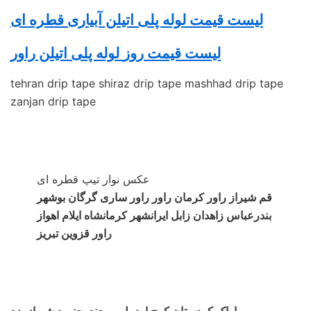
لیست قیمت لوله پلی اتیلن آبیاری قطره ای
لیست قیمت روز
لوله پلی اتیلن
راور
tehran drip tape shiraz drip tape mashhad drip tape
zanjan drip tape
عکس نوار تیپ قطره ای
قم شیراز راور کرمان راور راور ساری گرگان بوشهر
بندرعباس زاهدان زابل ایرانشهر کرمانشاه ایلام اهواز
راور قزوین تبریز
اراک کردستان کرج اردبیل بیرجند بجنورد شیراز یزد