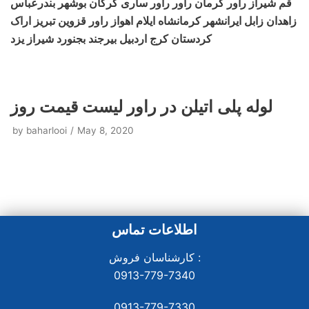
قم شیراز راور کرمان راور راور ساری گرگان بوشهر بندرعباس
زاهدان زابل ایرانشهر کرمانشاه ایلام اهواز راور قزوین تبریز اراک
کردستان کرج اردبیل بیرجند بجنورد شیراز یزد
لوله پلی اتیلن در راور لیست قیمت روز
by
baharlooi
May 8, 2020
اطلاعات تماس
کارشناسان فروش :
0913-779-7340
0913-779-7330