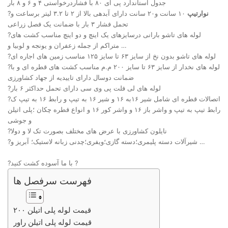
جدول استاندارد پی ای ۸۰ با فشاردرخواستی ۴ و ۶ و ۸ بار
نوارتیپ
۱۰ سانت و۲۰ سانت دارای آبدهی بالا از ۲ تا ۳.۲ لیتر برساعت و
?
تحمل فشار ۳ بار با ضمانت یک فصل زراعی
?لوله های تاشو بارانی درسایزهای یک اینچ و دو اینچ مناسب کشت های
متراکم از جمله زعفران و یونجه و لوبیا و …
?لوله های تاشو بدون نخ از سایز ۶۳ تا سایز ۱۲۵ مناسب زمین های اجاره ای
?لوله های نخدار از سایز ۶۳ تا سایز ۲۰۰ م.م مناسب کشت های قطره ای و با
ضمانت دوسال دارای تاییدیه از جهاد کشاورزی
?لوله های لی فلت پی وی سی دارای تحمل حداکثر ۶ بار
?اتصالات قطره ای شامل شیر ۱۶به ۱۶ و شیر ۱۶ به تیپ و رابط ۱۶ به تیپ ک
رابط تیپ به تیپ و واشر باز ۱۶ و واشر کور ۱۶ و انواع قطره چکان ؛پلی اتیلن
و جوشی
?نایلون کشاورزی با عرض های مختلف بصورت تک لا و دولا
?شیرآلات دسته پلیمری؛دسته گازی؛ویفری؛چدنی زبانه لاستیک؛ آبریز و …
?با ما آسوده کشت کنید ?
فهرست سرفصل ها
قیمت لوله پلی اتیلن ۲۰۰
قیمت لوله پلی اتیلن راور