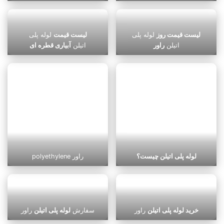
لیست قیمت روز
لوله پلی
لیست قیمت
لوله پلی
اتیلن
راور
اتیلن
آبیاری قطره ای
لوله پلی اتیلن چیست؟
polyethylene راور
خرید لوله پلی اتیلن
راور
سفارش
لوله پلی اتیلن
راور