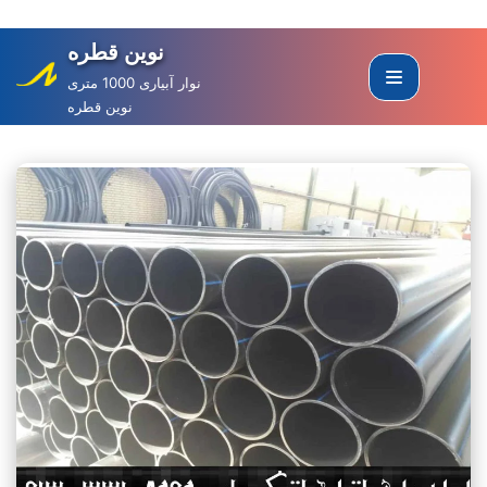
نوین قطره
Skip
to
نوار آبیاری 1000 متری
نوین قطره
content