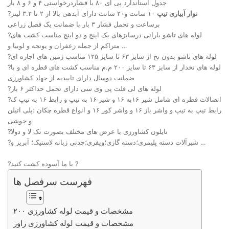
جدول استاندارد پی ای ۸۰ با فشاردرخواستی ۴ و ۶ و ۸ بار
نوار آبیاری تیپ
۱۰ سانت و۲۰ سانت دارای آبدهی بالا از ۲ تا ۳.۲ لیتر
?
برساعت و تحمل فشار ۳ بار با ضمانت یک فصل زراعی
?لوله های تاشو بارانی درسایزهای یک اینچ و دو اینچ مناسب کشت های
متراکم از جمله زعفران و یونجه و لوبیا و …
?لوله های تاشو بدون نخ از سایز ۶۳ تا سایز ۱۲۵ مناسب زمین های اجاره ای
?لوله های نخدار از سایز ۶۳ تا سایز ۲۰۰ م.م مناسب کشت های قطره ای و با
ضمانت دوسال دارای تاییدیه از جهاد کشاورزی
?لوله های لی فلت پی وی سی دارای تحمل حداکثر ۶ بار
?اتصالات قطره ای شامل شیر ۱۶به ۱۶ و شیر ۱۶ به تیپ و رابط ۱۶ به تیپ ک
رابط تیپ به تیپ و واشر باز ۱۶ و واشر کور ۱۶ و انواع قطره چکان ؛پلی اتیلن
و جوشی
?نایلون کشاورزی با عرض های مختلف بصورت تک لا و دولا
?شیرآلات دسته پلیمری؛دسته گازی؛ویفری؛چدنی زبانه لاستیک؛ آبریز و …
?با ما آسوده کشت کنید ?
فهرست سرفصل ها
مشخصات و قیمت لوله کشاورزی ۲۰۰
مشخصات و قیمت لوله کشاورزی راور