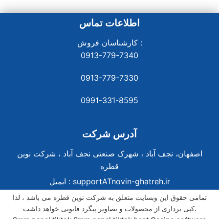
اطلاعات تماس
کارشناسان فروش :
0913-779-7340
0913-779-7330
0991-331-8
595
آدرس شرکت
اصفهان، نجف آباد ، شهرک صنعتی نجف آباد ، شرکت نوین
قطره
supportATnovin-ghatreh.ir
ایمیل :
تمامی حقوق این وبسایت متعلق به شرکت نوین قطره می باشد ، لذا
کپی برداری از محصولات و تصاویر پیگرد قانونی خواهد داشت.