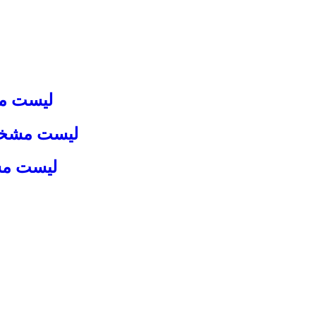
لیست م
لیست مشخصا
لیست مش
فغانستان دیواندره اصفهان دیواندره دیواندره کرج گرگان بوشهر بندرعبا