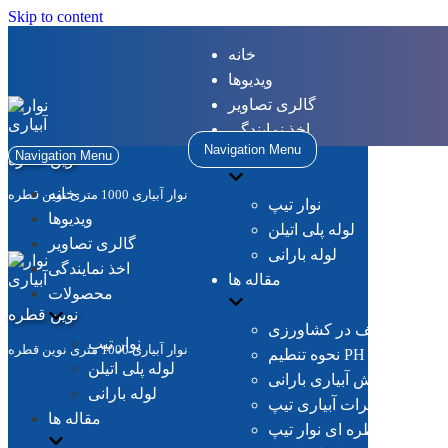
Skip to content
خانه
ویدیوها
گالری تصاویر
اخذ نمایندگی
Navigation Menu
محصولات
Navigation Menu
نوین قطره
خانه
نوار آبیاری 1000 متری نوین قطره
نوار تیپ
ویدیوها
لوله پلی اتیلن
گالری تصاویر
لوله بارانی
اخذ نمایندگی
مقاله ها
محصولات
نوین قطره
کود های مختلف در کشاورزی
نوار تیپ
نوار آبیاری 1000 متری نوین قطره
رای سموم مختلف
لوله پلی اتیلن
قایسه با روش آبیاری بارانی
لوله بارانی
تاثیرات آبیاری تیپ
مقاله ها
ات آبیاری قطره ای نوار تیپ