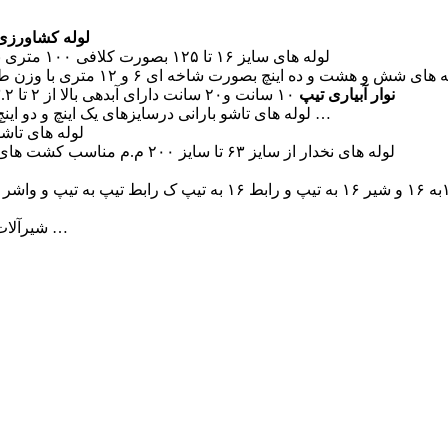
لوله کشاورز
?لوله های سایز ۱۶ تا ۱۲۵ بصورت کلافی ۱۰۰ متری با فشارهای ۶و۸ و ۱۰ بار مناسب طرح های قطره ای و بارانی
ای شش و هشت و ده اینچ بصورت شاخه ای ۶ و ۱۲ متری با وزن طبق جدول استاندارد پی ای ۸۰ با فشاردرخواستی ۴ و ۶ و ۸ بار
نوار آبیاری تیپ
۱۰ سانت و۲۰ سانت دارای آبدهی بالا از ۲ تا ۳.۲ لیتر برساعت و تحمل فشار ۳ بار با ضمانت یک فصل زراعی
?لوله های تاشو بارانی درسایزهای یک اینچ و دو اینچ مناسب کشت های متراکم از جمله زعفران و یونجه و لوبیا و …
?لوله های تاشو بدون نخ از سای
?لوله های نخدار از سایز ۶۳ تا سایز ۲۰۰ م.م مناسب کشت های قطره ای و با ضمانت دوسال دارای تاییدیه از جهاد کشاورزی
?شیرآلات دسته پلیمری؛دسته گازی؛ویفری؛چدنی زبانه لاستیک؛ آبریز و …