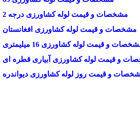
مشخصات و قیمت
لوله کشاورزی
درجه 2
مشخصات و قیمت
لوله کشاورزی
افغانستان
شخصات و قیمت
لوله کشاورزی
16 میلیمتری
ت و قیمت لوله کشاورزی آبیاری قطره ای
خصات و قیمت روز
لوله کشاورزی
دیواندره
tehran drip tape shiraz drip tape mashhad drip tape zanjan drip tape
عکس نوار آبیاری قطره ای
س زاهدان زابل ایرانشهر کرمانشاه ایلام اهواز دیواندره قزوین تبریز
اراک کردستان کرج اردبیل بیرجند بجنورد افغانستان یزد