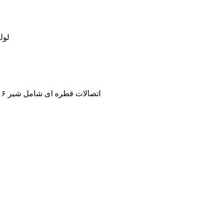
?لوله ه
?اتصالات قطره ای شامل شیر ۱۶به ۱۶ و شیر ۱۶ به تیپ و رابط ۱۶ به تیپ ک رابط تیپ به تیپ و واشر باز ۱۶ و واشر کور ۱۶ و انواع قطره چکان ؛پلی اتیلن و جوشی