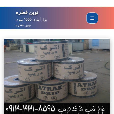
نوین قطره
Skip
to
نوار آبیاری 1000 متری
نوین قطره
content