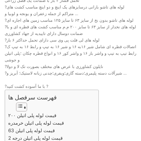
تحمل فشار ۳ بار با ضمانت یک فصل زراعی
?لوله های تاشو بارانی درسایزهای یک اینچ و دو اینچ مناسب کشت های
متراکم از جمله زعفران و یونجه و لوبیا و …
?لوله های تاشو بدون نخ از سایز ۶۳ تا سایز ۱۲۵ مناسب زمین های اجاره ای
?لوله های نخدار از سایز ۶۳ تا سایز ۲۰۰ م.م مناسب کشت های قطره ای و با
ضمانت دوسال دارای تاییدیه از جهاد کشاورزی
?لوله های لی فلت پی وی سی دارای تحمل حداکثر ۶ بار
?اتصالات قطره ای شامل شیر ۱۶به ۱۶ و شیر ۱۶ به تیپ و رابط ۱۶ به تیپ ک
رابط تیپ به تیپ و واشر باز ۱۶ و واشر کور ۱۶ و انواع قطره چکان ؛پلی اتیلن
و جوشی
?نایلون کشاورزی با عرض های مختلف بصورت تک لا و دولا
?شیرآلات دسته پلیمری؛دسته گازی؛ویفری؛چدنی زبانه لاستیک؛ آبریز و …
?با ما آسوده کشت کنید ?
فهرست سرفصل ها
قیمت لوله پلی اتیلن ۲۰۰
قیمت لوله پلی اتیلن خرمدره
قیمت لوله پلی اتیلن 63
قیمت لوله پلی اتیلن درجه 2