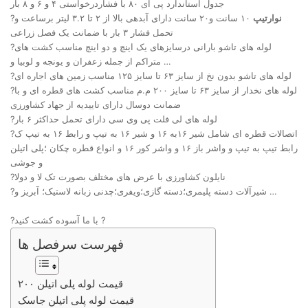
جدول استاندارد پی ای ۸۰ با فشاردرخواستی ۴ و ۶ و ۸ بار
نوارتیپ
۱۰ سانت و۲۰ سانت دارای آبدهی بالا از ۲ تا ۳.۲ لیتر برساعت و
?
تحمل فشار ۳ بار با ضمانت یک فصل زراعی
?لوله های تاشو بارانی درسایزهای یک اینچ و دو اینچ مناسب کشت های
متراکم از جمله زعفران و یونجه و لوبیا و …
?لوله های تاشو بدون نخ از سایز ۶۳ تا سایز ۱۲۵ مناسب زمین های اجاره ای
?لوله های نخدار از سایز ۶۳ تا سایز ۲۰۰ م.م مناسب کشت های قطره ای و با
ضمانت دوسال دارای تاییدیه از جهاد کشاورزی
?لوله های لی فلت پی وی سی دارای تحمل حداکثر ۶ بار
?اتصالات قطره ای شامل شیر ۱۶به ۱۶ و شیر ۱۶ به تیپ و رابط ۱۶ به تیپ ک
رابط تیپ به تیپ و واشر باز ۱۶ و واشر کور ۱۶ و انواع قطره چکان ؛پلی اتیلن
و جوشی
?نایلون کشاورزی با عرض های مختلف بصورت تک لا و دولا
?شیرآلات دسته پلیمری؛دسته گازی؛ویفری؛چدنی زبانه لاستیک؛ آبریز و …
?با ما آسوده کشت کنید ?
فهرست سرفصل ها
قیمت لوله پلی اتیلن ۲۰۰
قیمت لوله پلی اتیلن جاسک