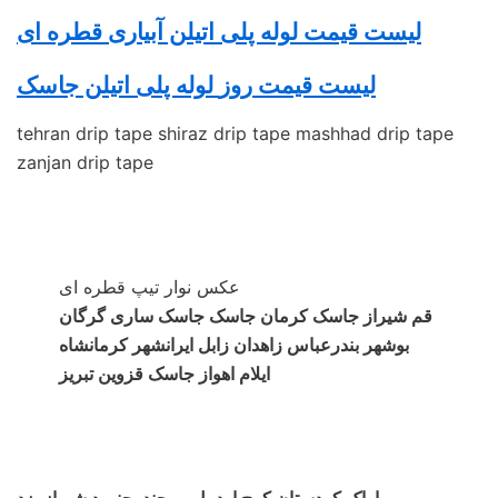
لیست قیمت لوله پلی اتیلن آبیاری قطره ای
لیست قیمت روز
لوله پلی اتیلن
جاسک
tehran drip tape shiraz drip tape mashhad drip tape
zanjan drip tape
عکس نوار تیپ قطره ای
قم شیراز جاسک کرمان جاسک جاسک ساری گرگان
بوشهر بندرعباس زاهدان زابل ایرانشهر کرمانشاه
ایلام اهواز جاسک قزوین تبریز
اراک کردستان کرج اردبیل بیرجند بجنورد شیراز یزد