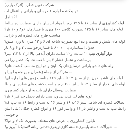
شرکت نوین قطره (اترک پایپ)
تولیدکننده لوازم قطره ای و بارانی و انتقال آب
شامل??
لوله کشاورزی
از سایز ۱۶ تا ۳۱۵ م.م با مواد آبرسان دارای ضمانت ده ساله
?
?لوله های سایز ۱۶ تا ۱۲۵ بصورت کلافی ۱۰۰ متری با فشارهای ۶و۸ و ۱۰ بار
مناسب طرح های قطره ای و بارانی
?لوله های شش و هشت و ده اینچ بصورت شاخه ای ۶ و ۱۲ متری با وزن طبق
جدول استاندارد پی ای ۸۰ با فشاردرخواستی ۴ و ۶ و ۸ بار
نوار آبیاری تیپ
۱۰ سانت و۲۰ سانت دارای آبدهی بالا از ۲ تا ۳.۲ لیتر
?
برساعت و تحمل فشار ۳ بار با ضمانت یک فصل زراعی
?لوله های تاشو بارانی درسایزهای یک اینچ و دو اینچ مناسب کشت های
متراکم از جمله زعفران و یونجه و لوبیا و …
?لوله های تاشو بدون نخ از سایز ۶۳ تا سایز ۱۲۵ مناسب زمین های اجاره ای
?لوله های نخدار از سایز ۶۳ تا سایز ۲۰۰ م.م مناسب کشت های قطره ای و با
ضمانت دوسال دارای تاییدیه از جهاد کشاورزی
?لوله های لی فلت پی وی سی دارای تحمل حداکثر ۶ بار
?اتصالات قطره ای شامل شیر ۱۶به ۱۶ و شیر ۱۶ به تیپ و رابط ۱۶ به تیپ ک
رابط تیپ به تیپ و واشر باز ۱۶ و واشر کور ۱۶ و انواع قطره چکان ؛پلی اتیلن
و جوشی
?نایلون کشاورزی با عرض های مختلف بصورت تک لا و دولا
?شیرآلات دسته پلیمری؛دسته گازی؛ویفری؛چدنی زبانه لاستیک؛ آبریز و …