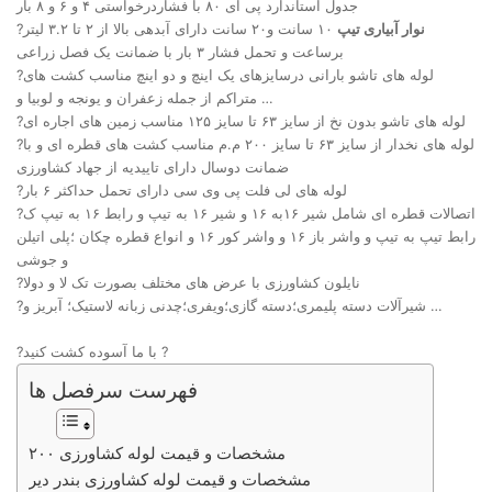
جدول استاندارد پی ای ۸۰ با فشاردرخواستی ۴ و ۶ و ۸ بار
نوار آبیاری تیپ
۱۰ سانت و۲۰ سانت دارای آبدهی بالا از ۲ تا ۳.۲ لیتر
?
برساعت و تحمل فشار ۳ بار با ضمانت یک فصل زراعی
?لوله های تاشو بارانی درسایزهای یک اینچ و دو اینچ مناسب کشت های
متراکم از جمله زعفران و یونجه و لوبیا و …
?لوله های تاشو بدون نخ از سایز ۶۳ تا سایز ۱۲۵ مناسب زمین های اجاره ای
?لوله های نخدار از سایز ۶۳ تا سایز ۲۰۰ م.م مناسب کشت های قطره ای و با
ضمانت دوسال دارای تاییدیه از جهاد کشاورزی
?لوله های لی فلت پی وی سی دارای تحمل حداکثر ۶ بار
?اتصالات قطره ای شامل شیر ۱۶به ۱۶ و شیر ۱۶ به تیپ و رابط ۱۶ به تیپ ک
رابط تیپ به تیپ و واشر باز ۱۶ و واشر کور ۱۶ و انواع قطره چکان ؛پلی اتیلن
و جوشی
?نایلون کشاورزی با عرض های مختلف بصورت تک لا و دولا
?شیرآلات دسته پلیمری؛دسته گازی؛ویفری؛چدنی زبانه لاستیک؛ آبریز و …
?با ما آسوده کشت کنید ?
فهرست سرفصل ها
مشخصات و قیمت لوله کشاورزی ۲۰۰
مشخصات و قیمت لوله کشاورزی بندر دیر