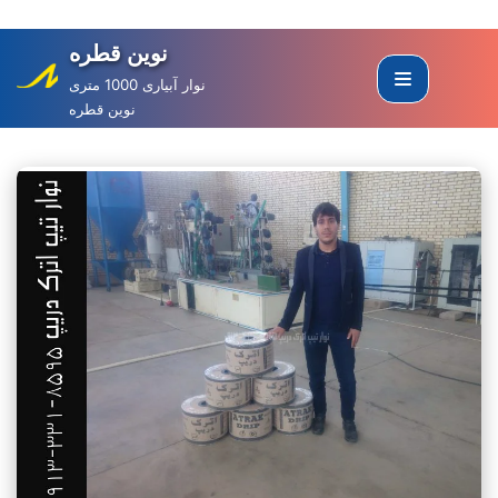
نوین قطره
Skip
to
نوار آبیاری 1000 متری
نوین قطره
content