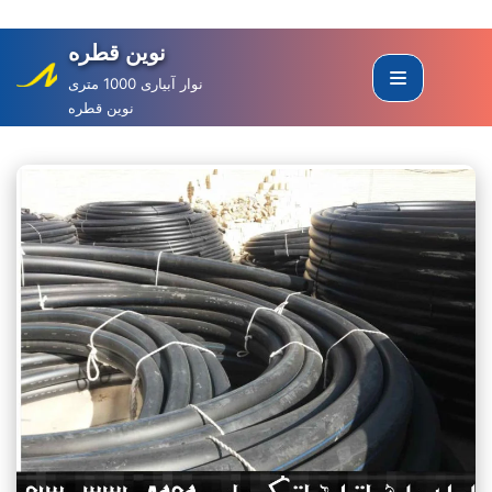
نوین قطره
Skip
to
نوار آبیاری 1000 متری
نوین قطره
content