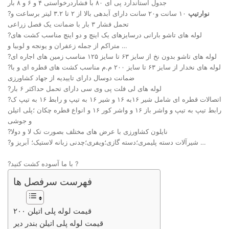
جدول استاندارد پی ای ۸۰ با فشاردرخواستی ۴ و ۶ و ۸ بار
نوارتیپ
۱۰ سانت و۲۰ سانت دارای آبدهی بالا از ۲ تا ۳.۲ لیتر برساعت و
?
تحمل فشار ۳ بار با ضمانت یک فصل زراعی
?لوله های تاشو بارانی درسایزهای یک اینچ و دو اینچ مناسب کشت های
متراکم از جمله زعفران و یونجه و لوبیا و …
?لوله های تاشو بدون نخ از سایز ۶۳ تا سایز ۱۲۵ مناسب زمین های اجاره ای
?لوله های نخدار از سایز ۶۳ تا سایز ۲۰۰ م.م مناسب کشت های قطره ای و با
ضمانت دوسال دارای تاییدیه از جهاد کشاورزی
?لوله های لی فلت پی وی سی دارای تحمل حداکثر ۶ بار
?اتصالات قطره ای شامل شیر ۱۶به ۱۶ و شیر ۱۶ به تیپ و رابط ۱۶ به تیپ ک
رابط تیپ به تیپ و واشر باز ۱۶ و واشر کور ۱۶ و انواع قطره چکان ؛پلی اتیلن
و جوشی
?نایلون کشاورزی با عرض های مختلف بصورت تک لا و دولا
?شیرآلات دسته پلیمری؛دسته گازی؛ویفری؛چدنی زبانه لاستیک؛ آبریز و …
?با ما آسوده کشت کنید ?
فهرست سرفصل ها
قیمت لوله پلی اتیلن ۲۰۰
قیمت لوله پلی اتیلن بندر دیر