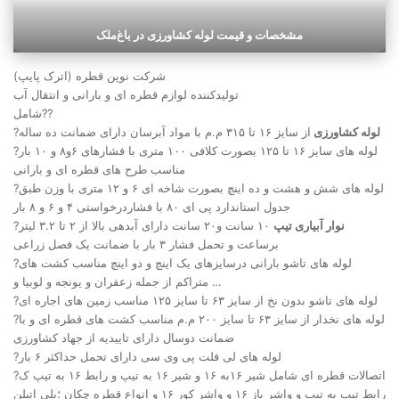
مشخصات و قیمت لوله کشاورزی در باغ‌ملک
شرکت نوین قطره (اترک پایپ)
تولیدکننده لوازم قطره ای و بارانی و انتقال آب
شامل??
لوله کشاورزی
از سایز ۱۶ تا ۳۱۵ م.م با مواد آبرسان دارای ضمانت ده ساله
?
?لوله های سایز ۱۶ تا ۱۲۵ بصورت کلافی ۱۰۰ متری با فشارهای ۶و۸ و ۱۰ بار
مناسب طرح های قطره ای و بارانی
?لوله های شش و هشت و ده اینچ بصورت شاخه ای ۶ و ۱۲ متری با وزن طبق
جدول استاندارد پی ای ۸۰ با فشاردرخواستی ۴ و ۶ و ۸ بار
نوار آبیاری تیپ
۱۰ سانت و۲۰ سانت دارای آبدهی بالا از ۲ تا ۳.۲ لیتر
?
برساعت و تحمل فشار ۳ بار با ضمانت یک فصل زراعی
?لوله های تاشو بارانی درسایزهای یک اینچ و دو اینچ مناسب کشت های
متراکم از جمله زعفران و یونجه و لوبیا و …
?لوله های تاشو بدون نخ از سایز ۶۳ تا سایز ۱۲۵ مناسب زمین های اجاره ای
?لوله های نخدار از سایز ۶۳ تا سایز ۲۰۰ م.م مناسب کشت های قطره ای و با
ضمانت دوسال دارای تاییدیه از جهاد کشاورزی
?لوله های لی فلت پی وی سی دارای تحمل حداکثر ۶ بار
?اتصالات قطره ای شامل شیر ۱۶به ۱۶ و شیر ۱۶ به تیپ و رابط ۱۶ به تیپ ک
رابط تیپ به تیپ و واشر باز ۱۶ و واشر کور ۱۶ و انواع قطره چکان ؛پلی اتیلن