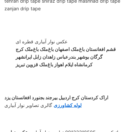
tehran drip tape shiraz drip tape mashhad drip tape
zanjan drip tape
عکس نوار آبیاری قطره ای
قشم افغانستان باغ‌ملک اصفهان باغ‌ملک باغ‌ملک کرج
گرگان بوشهر بندرعباس زاهدان زابل ایرانشهر
کرمانشاه ایلام اهواز باغ‌ملک قزوین تبریز
اراک کردستان کرج اردبیل بیرجند بجنورد افغانستان یزد
لوله کشاورزی
گالری تصاویر نوار آبیاری