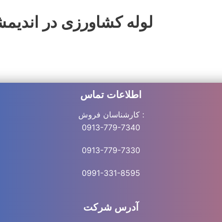
لوله کشاورزی در اندی
اطلاعات تماس
کارشناسان فروش :
0913-779-7340
0913-779-7330
0991-331-8
595
آدرس شرکت