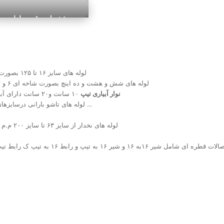
اندیمشک
مشخصات و قیمت لوله
کشاورزی در اندیمشک
?لوله های سایز ۱۶ تا ۱۲۵ بصورت کلافی ۱۰۰ متری با فشارهای ۶و۸ و ۱۰ بار مناسب طرح های قطره ای و بارانی
?لوله های شش و هشت و ده اینچ بصورت شاخه ای ۶ و ۱۲ متری با وزن طبق جدول استاندارد پی ای ۸۰ با فشاردرخواستی ۴ و ۶ و ۸ بار
نوار آبیاری تیپ
۱۰ سانت و۲۰ سانت دارای آبدهی بالا از ۲ تا ۳.۲ لیتر برساعت و تحمل فشار ۳ بار با ضمانت یک فصل زراعی
?لوله های تاشو بارانی درسایزهای یک اینچ و دو اینچ مناسب کشت های متراکم از جمله زعفران و یونجه و لوبیا و …
?لوله های نخدار از سایز ۶۳ تا سایز ۲۰۰ م.م مناسب کشت های قطره ای و با ضمانت دوسال دارای تاییدیه از جهاد کشاورزی
طره ای شامل شیر ۱۶به ۱۶ و شیر ۱۶ به تیپ و رابط ۱۶ به تیپ ک رابط تیپ به تیپ و واشر باز ۱۶ و واشر کور ۱۶ و انواع قطره چکان ؛پلی اتیلن و جوشی