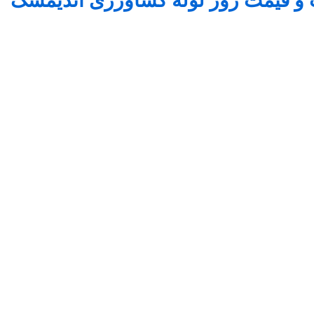
tehran drip tape shiraz drip tape mashhad drip tape zanj
عکس نوار آبیاری قطره ای
زابل ایرانشهر کرمانشاه ایلام اهواز اندیمشک قزوین تبریز
اراک کردستان کرج اردبیل بیرجند بجنورد افغانستان یزد
لوله کشاورزی
گالری تصاویر نوار آبیاری
عکس نوار آبیاری تیپ
آبیاری قطره ای پخش عمده