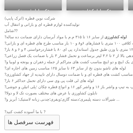
کشاورزی
اندیمشک
عکس لوله کشاورزی
عکس لوله
اندیمشک
شرکت نوین قطره (اترک پایپ)
تولیدکننده لوازم قطره ای و بارانی و انتقال آب
شامل??
لوله کشاورزی
از سایز ۱۶ تا ۳۱۵ م.م با مواد آبرسان دارای ضمانت ده ساله
?
?
?لوله های تاشو بدون نخ از سایز ۶۳ تا سایز ۱۲۵ مناسب زمین های اجاره ای
?لوله های لی فلت پی وی سی دارای تحمل حداکثر ۶ بار
?نایلون کشاورزی با عرض های مختلف بصورت تک لا و دولا
?شیرآلات دسته پلیمری؛دسته گازی؛ویفری؛چدنی زبانه لاستیک؛ آبریز و …
?با ما آسوده کشت کنید ?
فهرست سرفصل ها