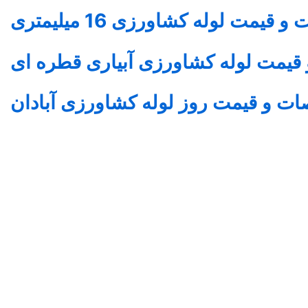
 و قیمت
لوله کشاورزی
16 میلیمتری
مت لوله کشاورزی آبیاری قطره ای
ت و قیمت روز
لوله کشاورزی
آبادان
tehran drip tape shiraz drip tape mashhad drip tape zanj
عکس نوار آبیاری قطره ای
هدان زابل ایرانشهر کرمانشاه ایلام اهواز آبادان قزوین تبریز