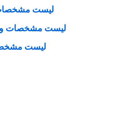
لیست مشخصات
لیست مشخصات و قی
لیست مشخصا
an drip tape
 افغانستان آبادان اصفهان آبادان آبادان کرج گرگان بوشهر بندرعباس زا