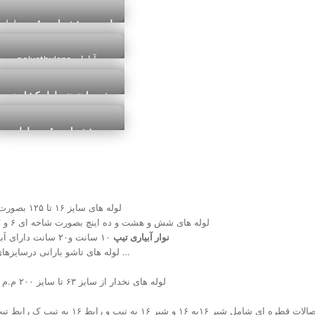
کشاورزی
آبادان
لیست مشخصات و قیمت
لوله
کشاورزی
16 میلیمتری
polyethylene آبادان
خرید اینترنتی لوله کشاورزی
آبادان
مشخصات و قیمت لوله
کشاورزی در آبادان
?لوله های سایز ۱۶ تا ۱۲۵ بصورت کلافی ۱۰۰ متری با فشارهای ۶و۸ و ۱۰ بار مناسب طرح های قطره ای و بارانی
?لوله های شش و هشت و ده اینچ بصورت شاخه ای ۶ و ۱۲ متری با وزن طبق جدول استاندارد پی ای ۸۰ با فشاردرخواستی ۴ و ۶ و ۸ بار
نوار آبیاری تیپ
۱۰ سانت و۲۰ سانت دارای آبدهی بالا از ۲ تا ۳.۲ لیتر برساعت و تحمل فشار ۳ بار با ضمانت یک فصل زراعی
?لوله های تاشو بارانی درسایزهای یک اینچ و دو اینچ مناسب کشت های متراکم از جمله زعفران و یونجه و لوبیا و …
?لوله های نخدار از سایز ۶۳ تا سایز ۲۰۰ م.م مناسب کشت های قطره ای و با ضمانت دوسال دارای تاییدیه از جهاد کشاورزی
طره ای شامل شیر ۱۶به ۱۶ و شیر ۱۶ به تیپ و رابط ۱۶ به تیپ ک رابط تیپ به تیپ و واشر باز ۱۶ و واشر کور ۱۶ و انواع قطره چکان ؛پلی اتیلن و جوشی