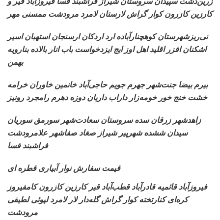
زرین‌دشت سپیدان سروستان
شیراز فراشبند فسا فیروزآباد قیر و
کارزین کازرون کوار گراش لارستان لامرد مرودشت ممسنی مهر
نی‌ریزشهرستان کوهچنارآباده
ارد اردکان ارسنجان استهبان اسیر
اشکنان افزر اقلید اهل اوز ایج ایزدخواست باب انار بالاده بنارویه
بهمن
بیرم بیضا جنت‌شهر جهرم
جویم حاجی‌آباد خانمین خاوران خرامه
خشت خنج خور خومه‌زار داراب داریان دوزه دهرم رامجرد رونیز
زاهدشهر زرقان سده سروستان
سعادت‌شهر سورمق سوریان
سیدان ششده شهرپیر شیراز صغاد صفاشهر علامرودشت
فراشبند فسا
قیمت سفارش نوار آبیاری قطره ای
فیروزآباد قائمیه قادرآباد
قطب‌آباد قیر کارزین کازرون کامفیروز
کره‌ای کنارتخته کوار گراش گله‌دار لار لامرد لپوئی لطیفی
مرودشت