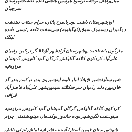
میان‌راهان نودشه نوسود هرسین هلشی آباده طشکشهرستان
سرچهان
اوزشهرستان
باشت بویریاسوج پاتاوه چرام چیتاب دهدشت
دوگنبدان دیشموک سوق(کهگیلویه) سی‌سخت قلعه رئیسی •لنده
لیکک
مارگون باشتاحمد بهشهرستان
آزادشهر آق‌قلا گز ترکمن رامیان
علی‌آباد کردکوی کلاله گالیکش گرگان گنبد کاووس گمیشان
مراوه‌تپه
شهرستآزادشهر آق‌قلا انبار
آلوم اینچه‌برون بندر ترکمن بندر گز
خان‌ببین دلند رامیان سرخنکلاته سیمین‌شهر علی‌آباد فاضل‌آباد
فراغی
کردکوی کلاله گالیکش
گرگان گمیشان گنبد کاووس مراوه‌تپه
مینودشت نگین‌شهر نوده خاندوز نوکندهان مینودشتمئی چرام
شهشهرستان فومن آستارا
آستانه اشرفیه املش انزلی تالش