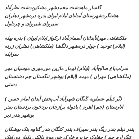
گلسار ماهدشت محمدشهر مشکین‌دشت نظرآباد
هشتگردشهرستان آبدانان ایلام ایوان بدره دره‌شهر دهلران
سیروان شیروان و چرداول
ملکشاهی مهرانآبدانان آسمان‌آباد ارکواز
ایلام ایوان ) بدره پهله
(ایلام) توحید ) چوار دره‌شهر دلگشا (ملکشاهی) دهلران زرنه
سرابله
سراب‌باغ صالح‌آباد (ایلام) لومار
ماژین مورموری موسیان مهر
(ملکشاهی) مهران ) میمه (ایلام) بوشهر تنگستان جم دشتستان
دشتی
دَیِّر دَیلَم عسلویه
کَنگان شهرآباد آب‌پخش آبدان امام حسن )
انارستان (جم) اهرم ) بادوله برازجان بردخون بردستان بندر
بوشهر بندر دیر
بندر دیلم بندر
ریگ بندر سیراف بندر کنگان بندر گناوه بنک بوشکان
تنگ ارم جم ) چغادک جزیره خارک خورموج دالکی دلوار دوراهک