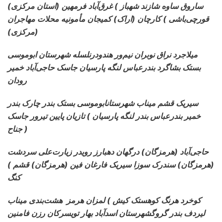
(استان مرکزی) ساروق ساوه شازند شهباز )
غرق‌آباد فرمهین
قورچی‌باشی ) کارچان (اراک) کمیجان مأمونیه محلات مهاجران
(مرکزی)
میلاجرد نراق نوبران نیم‌ور هندودرنلسله
شهرستان ابوموسی
بستک بشاگرد بندرعباس لنگه پارسیان جاسک حاجی‌آباد خمیر
رودان
سیریک قشم میناب شهرستانابوموسی
بستک بندر چارک بندر
خمیر بندرعباس بندر لنگه پارسیان ) تازیان پایین تیرور جاسک
جناح )
حاجی‌آباد (هرمزگان) درگهان دهبارز رویدر
زیارت‌علی سردشت
(هرمزگان) سندرک سوزا سیریک فارغان فین (هرمزگان) قشم )
کنگ
کوخرد هرنگ کوهستک کیش ) لمزان هرمز
هشت‌بندی میناب
لیردف بندر گروگشهرستان اسدآباد بهار تویسرکان رزن فامنین