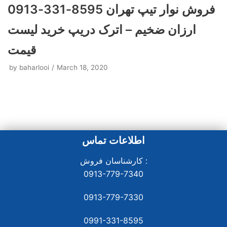
فروش نوار تیپ تهران 8595-331-0913
ارزان ضخیم – اترک دریپ خرید لیست
قیمت
by
baharlooi
March 18, 2020
اطلاعات تماس
کارشناسان فروش :
0913-779-7340
0913-779-7330
0991-331-8
595