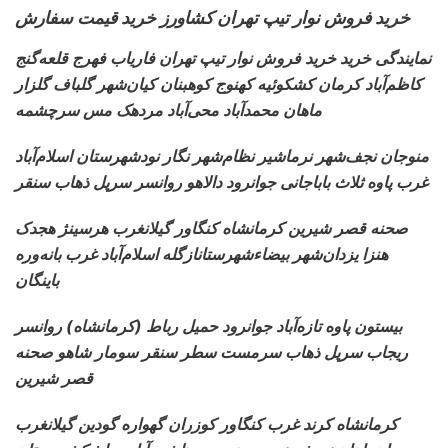
خرید فروش نوار تیپ تهران کشاورز خرید قیمت سفارش
نمایندگی خرید خرید فروش نوار تیپ تهران
فاریاب فهرج قلعه‌گنج
کاظم‌آباد کرمان
کشکوئیه کهنوج کوهبنان کیان‌شهر گلباف گلزار
ماهان محمدآباد محی‌آباد مردهک مس سرچشمه
منوجان نجف‌شهر نرماشیر
نظام‌شهر نگار نودشهرستان اسلام‌آباد
غرب پاوه ثلاث باباجانی جوانرود دالاهو روانسر سرپل ذهاب سنقر
صحنه قصر شیرین کرمانشاه
کنگاور گیلانغرب هرسینژ هجدک
هنزا یزدان‌شهر بیضاءشهرستانازگله اسلام‌آباد غرب بانه‌وره
باینگان
بیستون پاوه تازه‌آباد جوانرود
حمیل رباط (کرمانشاه) روانسر
ریجاب سرپل ذهاب سرمست سطر سنقر سومار شاهو صحنه
قصر شیرین
کرمانشاه کرند غرب
کنگاور کوزران گهواره گودین گیلانغرب