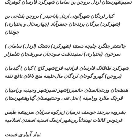
نسیم‌شهرستان اردل بروجن بن سامان شهرکرد فارسان کوهرنگ
کیار لردگان شهرآلونی اردل باباحیدر ) بروجن بلداجی بن
(شهرکرد) بیرگان پرندجان جعفرآباد (چهارمحال و بختیاری)
جونقان
چالشتر چلگرد چلیچه دستنا (شهرکرد) دشتک (اردل) سامان )
سرخون (بختیاری) سفیددشت سودجان سورشجان شلمزار
شهرکرد طاقانک فارسان فرادنبه فرخ‌شهر کاج ) کیان ) گندمان
(بروجن) گهرو گوجان لردگان مال‌خلیفه منج ناغان نافچ نقنه
هفشجان وردنجانستان خانمیرزاشهر نصیرشهر وحیدیه ورامینان
قرچک ملارد ورامینه ) نخل تقی وحدتیهستان گِناوهشهرستان
بشرویه بیرجند خوسف درمیان زیرکوه سرایان سربیشه طبس
فردوس قائنات نهبندانآرین‌شهر ارسک اسدیه اسفدن اسلامیه
نوار آبیاری قیمت