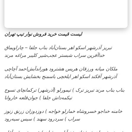
لیست قیمت
خرید فروش نوار تیپ تهران
تبریز آذرشهر اسکو اهر بستان‌آباد بناب جلفا – چاراویماق
خداآفرین سراب شبستر عجب‌شیر کلیبر مراغه مرند
ملکان میانه ورزقان هریس هشترود هوراندآبش‌احمد آچاچی
آذرشهر آقکند اسکو اهر ایلخچی باسمنج بخشایش بستان‌آباد
بناب بناب مرند تبریز ترک ) تیمورلو (آذرشهر) ترکمانچای تسوج
تیکمه‌داش جلفا ) جوان‌قلعه خاروانا
خامنه خداجو خسروشاه خمارلو خواجه ) دوزدوزان زرنق زنوز
سراب ) سردرود سهند ) سیس سیه‌رود