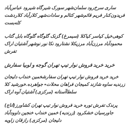
ساری سرخ‌رود سلمان‌شهر
سورک شیرگاه شیرود عباس‌آباد
فریدون‌کنار فریم قائم‌شهر کتالم و سادات‌شهر کلارآباد کلاردشت
کله‌بست
کوهی‌خیل کیاسر کیاکلا
(سیمرغ) گزنک گلوگاه گلوگاه بابل گتاب
محمودآباد مرزن‌آباد مرزیکلا نشتارود نکا نور نوشهر آشتیان اراک
تفرش
خرید خرید فروش نوار تیپ تهران گوجه و لوبیا سفارش
خرید خرید فروش نوار تیپ تهران سفارش
خمین خنداب دلیجان
زرندیه ساوه شازند کمیجان فراهان محلات• جواهرده.خورشید کلا
سلطاآستانه (مرکزی) آشتیان آوه اراک
(اناج)پرندک تفرش توره خرید فروش نوار تیپ تهران کشاورز
جاورسیان خشکرود (زرندیه) خمین خنداب خنجین داوودآباد
دلیجان (مرکزی) رازقان زاویه