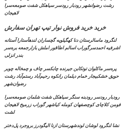
رشت رضوانشهر رودبار رودسر سیاهکل شفت صومعه‌سرا
لاهیجان
خرید خرید فروش نوار تیپ تهران سفارش
لنگرود ماسالرستان دنا
کهگیلویه گچساران لندهآستارا آستانه
اشرفیه احمدسرگوراب اسالم اطاقور املش بازارجمعه بره‌سر
بندر انزلی
پره‌سر ماکلوان
توتکابن جیرنده چابکسر چاف و چمخاله چوبر
حویق خشکبیجار خمام دیلمان رانکوه رحیم‌آباد رستم‌آباد رشت
رضوان‌شهر
رودبار
رودسر رودبنه سنگر سیاهکل شفت شلمان صومعه‌سرا
فومن کلاچای کوچصفهان کومله کیاشهر گوراب زرمیخ لاهیجان
لشت
نشا لنگرود لوشان
لوندشهرستان ازنا الیگودرز بروجرد پل‌دختر