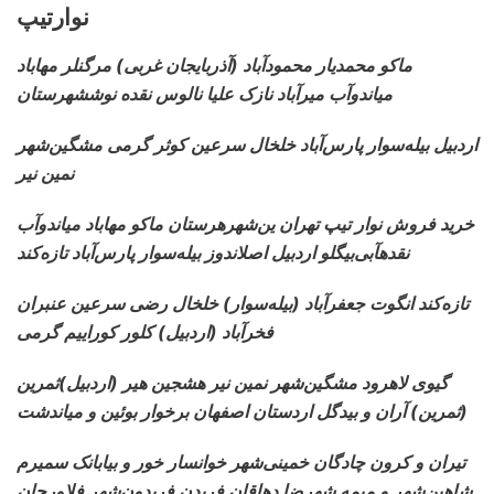
نوارتیپ
ماکو محمدیار محمودآباد (آذربایجان غربی) مرگنلر مهاباد
میاندوآب میرآباد نازک علیا نالوس نقده نوششهرستان
اردبیل بیله‌سوار پارس‌آباد خلخال سرعین کوثر گرمی مشگین‌شهر
نمین نیر
خرید فروش نوار تیپ تهران
ین‌شهرهرستان ماکو مهاباد میاندوآب
نقدهآبی‌بیگلو اردبیل اصلاندوز بیله‌سوار پارس‌آباد تازه‌کند
تازه‌کند انگوت جعفرآباد (بیله‌سوار) خلخال رضی سرعین عنبران
فخرآباد (اردبیل) کلور کوراییم گرمی
گیوی لاهرود مشگین‌شهر نمین نیر هشجین هیر (اردبیل)ثمرین
(ثمرین) آران و بیدگل اردستان اصفهان برخوار بوئین و میاندشت
تیران و کرون چادگان خمینی‌شهر خوانسار خور و بیابانک سمیرم
شاهین‌شهر و میمه شهرضا دهاقان فریدن فریدون‌شهر فلاورجان