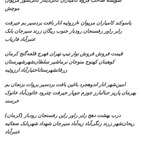
شویشه صاحب قروه کامیاران کانی‌دینار کانی‌سور مریوان
موچش
یاسوکند کامیاران مریوان •ارزوئیه انار بافت بردسیر بم جیرفت
رابر راور رفسنجان رودبار جنوب ریگان زرند سیرجان بابک
عنبرآباد فاریاب
قیمت فروش فروش نوار تیپ تهران
فهرج قلعه‌گنج کرمان
کوهبنان کهنوج منوجان نرماشیر سلطان‌شهرشهرستان
زرقانشهرستاناختیارآباد ارزوئیه
امین‌شهر انار اندوهجرد
باغین بافت بردسیر بروات بزنجان بم
بهرمان پاریز جبالبارز جوزم جوپار جیرفت چترود خاتون‌آباد خانوک
خرسند
درب بهشت دهج رابر
راور راین رفسنجان رودبار (کرمان)
ریحان‌شهر زرند زنگی‌آباد زیدآباد سیرجان شهداد شهربابک صفائیه
عنبرآباد