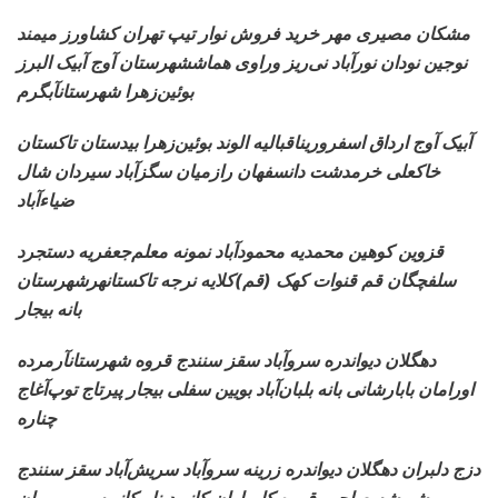
مشکان مصیری مهر خرید فروش نوار تیپ تهران کشاورز
میمند
نوجین نودان نورآباد نی‌ریز وراوی هماششهرستان آوج آبیک البرز
بوئین‌زهرا شهرستانآبگرم
آبیک آوج ارداق اسفرورین
اقبالیه الوند بوئین‌زهرا بیدستان تاکستان
خاکعلی خرمدشت دانسفهان رازمیان سگزآباد سیردان شال
ضیاءآباد
قزوین کوهین
محمدیه محمودآباد نمونه معلم‌جعفریه دستجرد
سلفچگان قم قنوات کهک (قم)کلایه نرجه تاکستانهرشهرستان
بانه بیجار
دهگلان
دیواندره سروآباد سقز سنندج قروه شهرستانآرمرده
اورامان بابارشانی بانه بلبان‌آباد بویین سفلی بیجار پیرتاج توپ‌آغاج
چناره
دزج دلبران دهگلان دیواندره زرینه سروآباد سریش‌آباد سقز سنندج