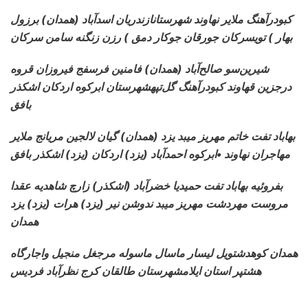
کبودرآهنگ ملایر نهاوند شهرستانازندریان اسدآباد
(همدان) برزول
بهار ) تویسرکان جورقان جوکار دمق ) رزن زنگنه سامن سرکان
شیرین‌سو صالح‌آباد (همدان) فامنین فرسفج فیروزان
قروه
درجزین قهاوند کبودرآهنگ گل‌تپهشهرستان ابرکوه اردکان اشکذر
بافق
بهاباد تفت خاتم مهریز میبد یزد (همدان) گیان لالجین
مریانج ملایر
مهاجران نهاوند •ابرکوه احمدآباد (یزد) اردکان (یزد) اشکذر بافق
بفروئیه بهاباد تفت حمیدیا خضرآباد (اشکذر) زارچ
شاهدیه عقدا
مروست مهردشت مهریز میبد ندوشن نیر (یزد) هرات (یزد) یزد
همدان
همدان کوهدشتویل لیسار ماسال ماسوله
مرجغل منجیل واجارگاه
هشتپر استان ایلامشهرستان طالقان کرج نظرآباد فردیس