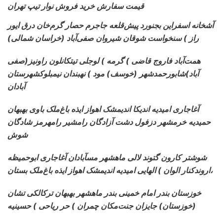
قیمت سفارش خرید فروش نوار تیپ تهران
آشخانه اسفراین بجنورد پیش‌قلعه جاجرم حصار گرم‌خان درق ایور
راز ) سنخواست شوقان شیروان صفی‌آباد (خراسان شمالی)
همت‌آباد
فاروج قاضی ) گرمه ) لوجلی تیتکانلون راونیز(صفی
آباد)شابورحمدشهر (خوسف) مود ) نهبندان نیمبلوکشهرستان
آبادان
آغاجاری
امیدیه اندیکا اندیمشک اهواز ایذه باغ‌ملک باوی بهبهان
حمیدیه خرمشهر دزفول دشت آزادگان رامشیر رامهرمز شادگان
شوش
شوشتر کارون گتوند لالی ماهشهر مسآبادان آغاجاری ابوحمیظه
اروندکنار الوان ) الهایی امیدیه اندیمشک اهواز ایذه باغ‌ملک بستان،
خوزستان بندر امام خمینی بندر ماهشهر بهبهان ترکالکی تشان
(خوزستان) جایزان جنت‌مکان چمران ) حر ریاحی ) حسینیه