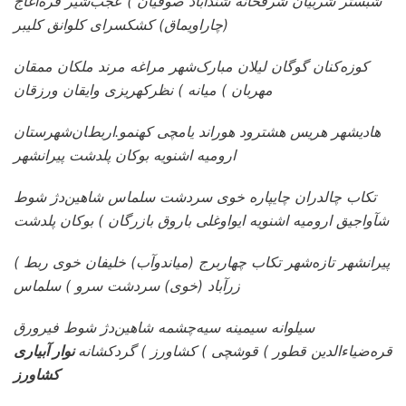
شبستر شربیان شرفخانه شندآباد صوفیان ) عجب‌شیر قره‌آغاج
(چاراویماق) کشکسرای کلوانق کلیبر
کوزه‌کنان گوگان لیلان مبارک‌شهر مراغه مرند ملکان ممقان
مهربان ) میانه ) نظرکهریزی وایقان ورزقان
هادیشهر هریس هشترود هوراند یامچی کهنمو.اﺭﺑﻂﺎﻥشهرستان
ارومیه اشنویه بوکان پلدشت پیرانشهر
تکاب چالدران چایپاره خوی سردشت سلماس شاهین‌دژ شوط
شآواجیق ارومیه اشنویه ایواوغلی باروق بازرگان ) بوکان پلدشت
پیرانشهر تازه‌شهر تکاب چهاربرج (میاندوآب) خلیفان خوی ربط )
زرآباد (خوی) سردشت سرو ) سلماس
سیلوانه سیمینه سیه‌چشمه شاهین‌دژ شوط فیرورق
قره‌ضیاءالدین قطور ) قوشچی ) کشاورز ) گردکشانه
نوار آبیاری
کشاورز