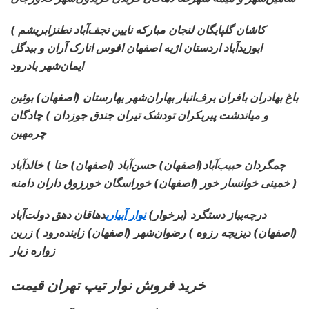
کاشان گلپایگان لنجان مبارکه نایین نجف‌آباد نطنزابریشم )
ابوزیدآباد اردستان اژیه اصفهان افوس انارک آران و بیدگل
ایمان‌شهر بادرود
باغ بهادران بافران برف‌انبار بهاران‌شهر بهارستان (اصفهان) بوئین
و میاندشت پیربکران تودشک تیران جندق جوزدان ) چادگان
چرمهین
چمگردان حبیب‌آباد
(اصفهان) حسن‌آباد (اصفهان) حنا ) خالدآباد
خمینی خوانسار خور (اصفهان) خوراسگان خورزوق داران دامنه )
درچه‌پیاز دستگرد (برخوار)
نوار آبیاری
دهاقان دهق دولت‌آباد
(اصفهان) دیزیچه رزوه ) رضوان‌شهر (اصفهان) زاینده‌رود ) زرین
زواره زیار
خرید فروش نوار تیپ تهران قیمت