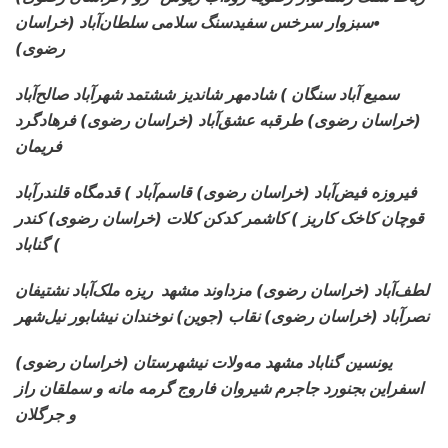
•سبزوار سرخس سفیدسنگ سلامی سلطان‌آباد (خراسان
رضوی)
سمیع آباد سنگان ) شادمهر
شاندیز ششتمد شهرآباد صالح‌آباد
(خراسان رضوی) طرقبه عشق‌آباد (خراسان رضوی) فرهادگرد
فریمان
فیروزه فیض‌آباد
(خراسان رضوی) قاسم‌آباد ) قدمگاه قلندرآباد
قوچان کاخک کاریز ) کاشمر کدکن کلات (خراسان رضوی) کندر
) گناباد
لطف‌آباد
(خراسان رضوی) مزداوند مشهد ریزه ملک‌آباد نشتیفان
نصرآباد (خراسان رضوی) نقاب (جوین) نوخندان نیشابور نیل‌شهر
(خراسان رضوی) یونسین گناباد مشهد مه‌ولات نیشهرستان
اسفراین بجنورد جاجرم شیروان فاروج گرمه مانه و سملقان راز
و جرگلان