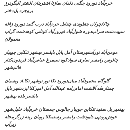
خرم‌آباد دورود چگنی دلفان سازنا اشترینان الشتر الیگودرز
بروجرد پل‌دختر
چالانچولان چغلوندی
چقابل خرم‌آباد درب گنبد دورود زاغه
سپیددشت سراب‌دوره شول‌آباد فیروزآباد کونانی کوهدشت گراب
معمولان
مومن‌آباد نورآبشهرستان
آمل بابل بابلسر بهشهر تنکابن جویبار
چالوس رامسر ساری سوادکوه سیمرغ عباس‌آباد فریدون‌کنار
قائم‌شهر
گلوگاه محمودآباد میان‌دورود
نکا نور نوشهر نکا.اد ویسیان
چمنارطه آلاشت امام‌زاده عبدالله آمل امیرکلا ایزدشهر بابل
بابلسر بلده بهشهر
بهنمیر پل سفید تنکابن
جویبار چالوس چمستان خرم‌آباد خلیل‌شهر
خوش‌رودپی دابودشت رامسر رستمکلا رویان رینه زرگرمحله
زیرآب