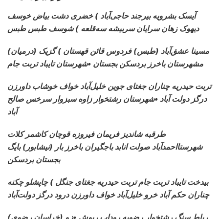
آیسک بشرویه بیرجند حاجی‌آباد ) خضری دشت بیاض خوسف
دیهوک زهان سرایان سربیشه سه‌قلعه ) شوسف طبس طبس
مسینا عشق‌آباد (طبس) فردوس قائن قهستان ) گزیک (درمیان)
مشهرستان باخرز بردسکن بجستان •شهرستان تایباد تربت جام
تربت حیدریه چناران جغتای جوین خلیل‌آباد خواف خوشاب داورزن
درگز دولت آباد •شهرستان رشتخوار زاوه سبزوار سرخس صالح
آباد
طرقبه شاندیز فریمان فیروزه قوچان کاشمر کلات
شهرستااحمدآباد صولت انابد باجگیران باخرز بار (نیشابور) بایگ
بجستان بردسکن
بیدخت تایباد تربت جام تربت حیدریه جغتای جنگل ) چاپشلو چکنه
چناران حکم آباد خرو خلیل‌آباد خواف داورزن درود درگز دولت‌آباد
(خراسان رضوی) رباط سنگ
رشتخوار رضویه روداب ریوش •زو