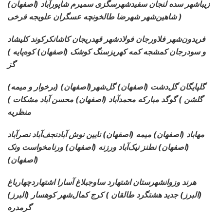
(اصفهان) زیباشهر سده لنجان سفیدشهر
سگزی سمیرم شاپورآباد
شاهین‌شهر شهرضا طالخونچه عسگران علویجه فرخی )
فریدون‌شهر فلاورجان فولادشهر قهدریجان کاشان
کرکوند کلیشاد
و سودرجان کمشجه کمه کهریزسنگ کوشک (اصفهان) کوه‌پایه )
گز
(برخوار و میمه) گلپایگان گل‌دشت (اصفهان) گل‌شهر
(اصفهان)
گلشن ) گوگد مبارکه محمدآباد (اصفهان) محسن آباد مشکات )
منظریه
مهاباد (اصفهان) میمه (اصفهان) نایین نوش آباد
نجف‌آباد نصرآباد
(اصفهان) نطنز نیک‌آباد ورزنه (اصفهان) ورنامخواست ونک
(اصفهان)
هرند وزوانشهرستان اشتهارد ساوجبلاغ آسارا اشتهارد
چهارباغ
(البرز) جدید هشتگرد طالقان ) کرج کمال‌شهر کوهسار (البرز)
گرمدره