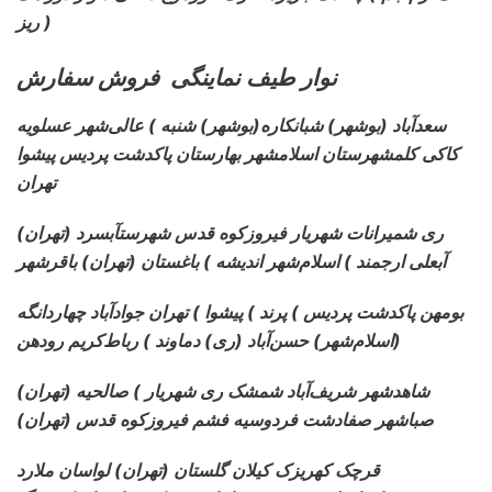
ریز )
نوار طیف نماینگی فروش سفارش
سعدآباد (بوشهر) شبانکاره
(بوشهر) شنبه ) عالی‌شهر عسلویه
کاکی کلمشهرستان اسلامشهر بهارستان پاکدشت پردیس پیشوا
تهران
ری شمیرانات شهریار فیروزکوه قدس شهرستآبسرد (تهران)
آبعلی ارجمند ) اسلام‌شهر اندیشه ) باغستان (تهران) باقرشهر
بومهن پاکدشت پردیس ) پرند ) پیشوا ) تهران جوادآباد چهاردانگه
(اسلام‌شهر) حسن‌آباد (ری) دماوند ) رباط‌کریم رودهن
شاهدشهر شریف‌آباد شمشک ری شهریار ) صالحیه (تهران)
صباشهر صفادشت فردوسیه فشم فیروزکوه قدس (تهران)
قرچک کهریزک کیلان گلستان (تهران) لواسان ملارد