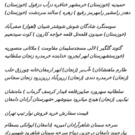
(خوزستان) حمیدیه (خوزستان) خرمشهر خنافره دزآب دزفول
دهدز رامشیر رامهرمز رفیع ) زهره ) سالند سردشت (خوزستان)
سوسنگرد شادگان شوش شوشتر شیبان (اهواز) صفی‌آباد
(خوزستان) صیدون قلعه‌تل قلعه خواجه کارون ) کوت سیدنعیم
گتوند گلگیر ) لالی مسجدسلیمان مقاومت ) ملاثانی منصوریه
(خوزستشهرستان ابهر ایجرود خدابنده خرمدره زنجان سلطانیه
طارم ماهنشانان) •آب‌بر (زنجان) ابهر ارمغان‌خانه چورزق حلب
(زنجان) خرمدره دندی (زنجان) زرین‌آباد زرین‌رود زنجان سجاس
سلطانیه سهرورد صایین‌قلعه قیدار کرسف گرماب ) ماه‌نشان
نیک‌پی (زنجان) هیدج میانرود مینوشهر •شهرستان آرادان دامغان
قیمت سفارش خرید فروش نوار تیپ تهران
سرخه سمنان شاهرآرادان امیریه (دامغان) ایوانکی بسطام
بیارجمند دامغان درجزین دیباج سرخه سمنان شاهرود شهمیرزاد