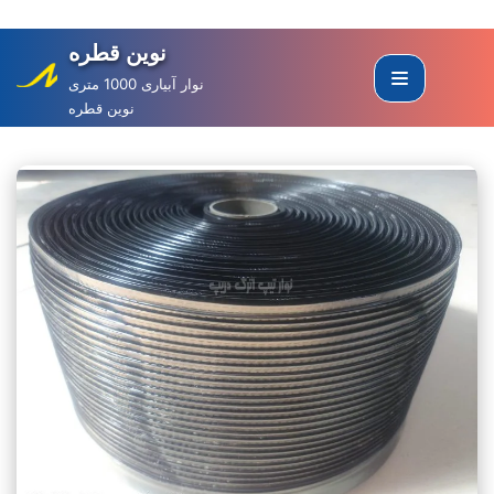
نوین قطره
Skip
to
نوار آبیاری 1000 متری
نوین قطره
content