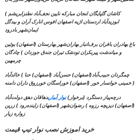
کاشان گلپایگان لنجان مبارکه نایین نجف‌آباد نطنزابریشم )
ابوزیدآباد اردستان اژیه اصفهان افوس انارک آران و بیدگل
ایمان‌شهر بادرود
باغ بهادران بافران برف‌انبار بهاران‌شهر بهارستان (اصفهان) بوئین
و میاندشت پیربکران تودشک تیران جندق جوزدان ) چادگان
چرمهین
چمگردان حبیب‌آباد
(اصفهان) حسن‌آباد (اصفهان) حنا ) خالدآباد
خمینی خوانسار خور (اصفهان) خوراسگان خورزوق داران دامنه )
درچه‌پیاز دستگرد (برخوار)
نوار آبیاری
دهاقان دهق دولت‌آباد
(اصفهان) دیزیچه رزوه ) رضوان‌شهر (اصفهان) زاینده‌رود ) زرین
زواره زیار
خرید اموزش نصب نوار تیپ قیمت