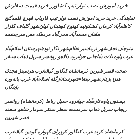
خرید اموزش نصب نوار تیپ کشاورز خرید قیمت سفارش
نمایندگی خرید خرید اموزش نصب نوار تیپ
فاریاب فهرج قلعه‌گنج
کاظم‌آباد کرمان
کشکوئیه کهنوج کوهبنان کیان‌شهر گلباف گلزار
ماهان محمدآباد محی‌آباد مردهک مس سرچشمه
منوجان نجف‌شهر نرماشیر
نظام‌شهر نگار نودشهرستان اسلام‌آباد
غرب پاوه ثلاث باباجانی جوانرود دالاهو روانسر سرپل ذهاب سنقر
صحنه قصر شیرین کرمانشاه
کنگاور گیلانغرب هرسینژ هجدک
هنزا یزدان‌شهر بیضاءشهرستانازگله اسلام‌آباد غرب بانه‌وره
باینگان
بیستون پاوه تازه‌آباد جوانرود
حمیل رباط (کرمانشاه) روانسر
ریجاب سرپل ذهاب سرمست سطر سنقر سومار شاهو صحنه
قصر شیرین
کرمانشاه کرند غرب
کنگاور کوزران گهواره گودین گیلانغرب