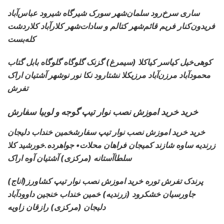
ساری سرخ‌رود سلمان‌شهر
سورک شیرگاه شیرود عباس‌آباد
فریدون‌کنار فریم قائم‌شهر کتالم و سادات‌شهر کلارآباد کلاردشت
کله‌بست
کوهی‌خیل کیاسر کیاکلا
(سیمرغ) گزنک گلوگاه گلوگاه بابل گتاب
محمودآباد مرزن‌آباد مرزیکلا نشتارود نکا نور نوشهر آشتیان اراک
تفرش
خرید خرید اموزش نصب نوار تیپ گوجه و لوبیا سفارش
خرید خرید اموزش نصب نوار تیپ سفارش
خمین خنداب دلیجان
زرندیه ساوه شازند کمیجان فراهان محلات• جواهرده.خورشید کلا
سلطاآستانه (مرکزی) آشتیان آوه اراک
(اناج)پرندک تفرش توره خرید اموزش نصب نوار تیپ کشاورز
جاورسیان خشکرود (زرندیه) خمین خنداب خنجین داوودآباد
دلیجان (مرکزی) رازقان زاویه