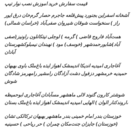
قیمت سفارش خرید اموزش نصب نوار تیپ
آشخانه اسفراین بجنورد پیش‌قلعه جاجرم حصار گرم‌خان درق ایور
راز ) سنخواست شوقان شیروان صفی‌آباد (خراسان شمالی)
همت‌آباد
فاروج قاضی ) گرمه ) لوجلی تیتکانلون راونیز(صفی
آباد)شابورحمدشهر (خوسف) مود ) نهبندان نیمبلوکشهرستان
آبادان
آغاجاری
امیدیه اندیکا اندیمشک اهواز ایذه باغ‌ملک باوی بهبهان
حمیدیه خرمشهر دزفول دشت آزادگان رامشیر رامهرمز شادگان
شوش
شوشتر کارون گتوند لالی ماهشهر مسآبادان آغاجاری ابوحمیظه
اروندکنار الوان ) الهایی امیدیه اندیمشک اهواز ایذه باغ‌ملک بستان،
خوزستان بندر امام خمینی بندر ماهشهر بهبهان ترکالکی تشان
(خوزستان) جایزان جنت‌مکان چمران ) حر ریاحی ) حسینیه