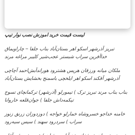
لیست قیمت
خرید اموزش نصب نوار تیپ
تبریز آذرشهر اسکو اهر بستان‌آباد بناب جلفا – چاراویماق
خداآفرین سراب شبستر عجب‌شیر کلیبر مراغه مرند
ملکان میانه ورزقان هریس هشترود هوراندآبش‌احمد آچاچی
آذرشهر آقکند اسکو اهر ایلخچی باسمنج بخشایش بستان‌آباد
بناب بناب مرند تبریز ترک ) تیمورلو (آذرشهر) ترکمانچای تسوج
تیکمه‌داش جلفا ) جوان‌قلعه خاروانا
خامنه خداجو خسروشاه خمارلو خواجه ) دوزدوزان زرنق زنوز
سراب ) سردرود سهند ) سیس سیه‌رود