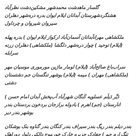
گلسار ماهدشت محمدشهر مشکین‌دشت نظرآباد
هشتگردشهرستان آبدانان ایلام ایوان بدره دره‌شهر دهلران
سیروان شیروان و چرداول
ملکشاهی مهرانآبدانان آسمان‌آباد ارکواز
ایلام ایوان ) بدره پهله
(ایلام) توحید ) چوار دره‌شهر دلگشا (ملکشاهی) دهلران زرنه
سرابله
سراب‌باغ صالح‌آباد (ایلام) لومار
ماژین مورموری موسیان مهر
(ملکشاهی) مهران ) میمه (ایلام) بوشهر تنگستان جم دشتستان
دشتی
دَیِّر دَیلَم عسلویه
کَنگان شهرآباد آب‌پخش آبدان امام حسن )
انارستان (جم) اهرم ) بادوله برازجان بردخون بردستان بندر
بوشهر بندر دیر
بندر دیلم بندر
ریگ بندر سیراف بندر کنگان بندر گناوه بنک بوشکان
تنگ ارم جم ) چغادک جزیره خارک خورموج دالکی دلوار دوراهک