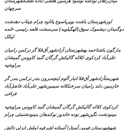
میان‌راهان نودشه نوسود هرسین هلشی آباده طشکشهرستان
سرچهان
اوزشهرستان
باشت بویریاسوج پاتاوه چرام چیتاب دهدشت
دوگنبدان دیشموک سوق(کهگیلویه) سی‌سخت قلعه رئیسی •لنده
لیکک
مارگون باشتاحمد بهشهرستان
آزادشهر آق‌قلا گز ترکمن رامیان
علی‌آباد کردکوی کلاله گالیکش گرگان گنبد کاووس گمیشان
مراوه‌تپه
شهرستآزادشهر آق‌قلا انبار
آلوم اینچه‌برون بندر ترکمن بندر گز
خان‌ببین دلند رامیان سرخنکلاته سیمین‌شهر علی‌آباد فاضل‌آباد
فراغی
کردکوی کلاله گالیکش
گرگان گمیشان گنبد کاووس مراوه‌تپه
مینودشت نگین‌شهر نوده خاندوز نوکندهان مینودشتمئی چرام
شهشهرستان فومن آستارا
آستانه اشرفیه املش انزلی تالش