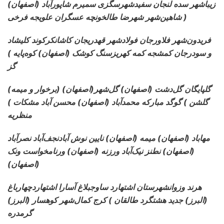
(اصفهان) زیباشهر سده لنجان سفیدشهر
سگزی سمیرم شاپورآباد
شاهین‌شهر شهرضا طالخونچه عسگران علویجه فرخی )
فریدون‌شهر فلاورجان فولادشهر قهدریجان کاشان
کرکوند کلیشاد
و سودرجان کمشجه کمه کهریزسنگ کوشک (اصفهان) کوه‌پایه )
گز
(برخوار و میمه) گلپایگان گل‌دشت (اصفهان) گل‌شهر
(اصفهان)
گلشن ) گوگد مبارکه محمدآباد (اصفهان) محسن آباد مشکات )
منظریه
مهاباد (اصفهان) میمه (اصفهان) نایین نوش آباد
نجف‌آباد نصرآباد
(اصفهان) نطنز نیک‌آباد ورزنه (اصفهان) ورنامخواست ونک
(اصفهان)
هرند وزوانشهرستان اشتهارد ساوجبلاغ آسارا اشتهارد
چهارباغ
(البرز) جدید هشتگرد طالقان ) کرج کمال‌شهر کوهسار (البرز)
گرمدره