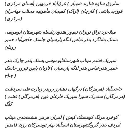
(استان مرکزی) ساروق ساوه شازند شهباز )
غرق‌آباد فرمهین
قورچی‌باشی ) کارچان (اراک) کمیجان مأمونیه محلات مهاجران
(مرکزی)
میلاجرد نراق نوبران نیم‌ور هندودرنلسله
شهرستان ابوموسی
بستک بشاگرد بندرعباس لنگه پارسیان جاسک حاجی‌آباد خمیر
رودان
سیریک قشم میناب شهرستانابوموسی
بستک بندر چارک بندر
خمیر بندرعباس بندر لنگه پارسیان ) تازیان پایین تیرور جاسک
جناح )
حاجی‌آباد (هرمزگان) درگهان دهبارز رویدر
زیارت‌علی سردشت
(هرمزگان) سندرک سوزا سیریک فارغان فین (هرمزگان) قشم )
کنگ
کوخرد هرنگ کوهستک کیش ) لمزان هرمز
هشت‌بندی میناب
لیردف بندر گروگشهرستان اسدآباد بهار تویسرکان رزن فامنین