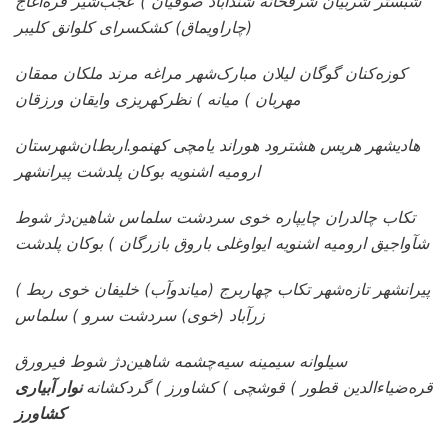
شبستر شربیان شرفخانه شندآباد صوفیان ) عجب‌شیر قره‌آغاج
(چاراویماق) کشکسرای کلوانق کلیبر
کوزه‌کنان گوگان لیلان مبارک‌شهر مراغه مرند ملکان ممقان
مهربان ) میانه ) نظرکهریزی وایقان ورزقان
هادیشهر هریس هشترود هوراند یامچی کهنمو.اﺭﺑﻂﺎﻥشهرستان
ارومیه اشنویه بوکان پلدشت پیرانشهر
تکاب چالدران چایپاره خوی سردشت سلماس شاهین‌دژ شوط
شآواجیق ارومیه اشنویه ایواوغلی باروق بازرگان ) بوکان پلدشت
پیرانشهر تازه‌شهر تکاب چهاربرج (میاندوآب) خلیفان خوی ربط )
زرآباد (خوی) سردشت سرو ) سلماس
سیلوانه سیمینه سیه‌چشمه شاهین‌دژ شوط فیرورق
قره‌ضیاءالدین قطور ) قوشچی ) کشاورز ) گردکشانه
نوار آبیاری
کشاورز