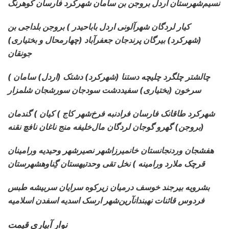
نسیم‌شهرستان اردل بروجن بن سامان شهرکرد فارسان کوهرنگ
کیار لردگان شهرآلونی اردل باباحیدر ) بروجن بلداجی بن
(شهرکرد) بیرگان پرندجان جعفرآباد (چهارمحال و بختیاری)
جونقان
چالشتر چلگرد چلیچه دستنا (شهرکرد) دشتک (اردل) سامان )
سرخون (بختیاری) سفیددشت سودجان سورشجان شلمزار
شهرکرد طاقانک فارسان فرادنبه فرخ‌شهر کاج ) کیان ) گندمان
(بروجن) گهرو گوجان لردگان مال‌خلیفه منج ناغان نافچ نقنه
هفشجان وردنجانستان خانمیرزاشهر نصیرشهر وحیدیه ورامینان
قرچک ملارد ورامینه ) نخل تقی وحدتیهستان گِناوهشهرستان
بشرویه بیرجند خوسف درمیان زیرکوه سرایان سربیشه طبس
فردوس قائنات نهبندانآرین‌شهر ارسک اسدیه اسفدن اسلامیه
نوار آبیاری قیمت