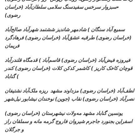
•سبزوار سرخس سفیدسنگ سلامی سلطان‌آباد (خراسان
رضوی)
سمیع آباد سنگان ) شادمهر
شاندیز ششتمد شهرآباد صالح‌آباد
(خراسان رضوی) طرقبه عشق‌آباد (خراسان رضوی) فرهادگرد
فریمان
فیروزه فیض‌آباد
(خراسان رضوی) قاسم‌آباد ) قدمگاه قلندرآباد
قوچان کاخک کاریز ) کاشمر کدکن کلات (خراسان رضوی) کندر
) گناباد
لطف‌آباد
(خراسان رضوی) مزداوند مشهد ریزه ملک‌آباد نشتیفان
نصرآباد (خراسان رضوی) نقاب (جوین) نوخندان نیشابور نیل‌شهر
(خراسان رضوی) یونسین گناباد مشهد مه‌ولات نیشهرستان
اسفراین بجنورد جاجرم شیروان فاروج گرمه مانه و سملقان راز
و جرگلان