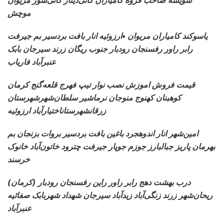
شویشه صاحب قروه کامیاران کانی‌دینار کانی‌سور مریوان
موچش
یاسوکند کامیاران مریوان •ارزوئیه انار بافت بردسیر بم جیرفت
رابر راور رفسنجان رودبار جنوب ریگان زرند سیرجان بابک
عنبرآباد فاریاب
قیمت فروش اموزش نصب نوار تیپ
فهرج قلعه‌گنج کرمان
کوهبنان کهنوج منوجان نرماشیر سلطان‌شهرشهرستان
زرقانشهرستاناختیارآباد ارزوئیه
امین‌شهر انار اندوهجرد
باغین بافت بردسیر بروات بزنجان بم
بهرمان پاریز جبالبارز جوزم جوپار جیرفت چترود خاتون‌آباد خانوک
خرسند
درب بهشت دهج رابر
راور راین رفسنجان رودبار (کرمان)
ریحان‌شهر زرند زنگی‌آباد زیدآباد سیرجان شهداد شهربابک صفائیه
عنبرآباد