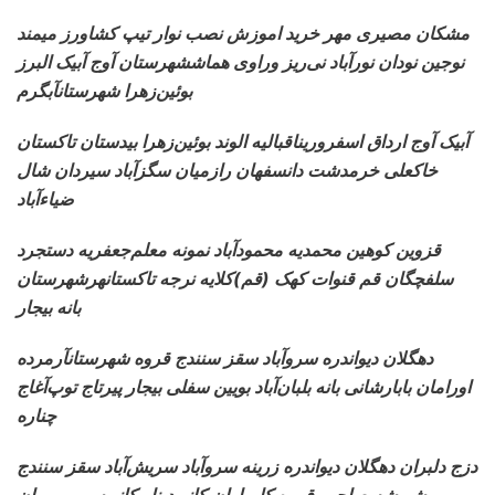
مشکان مصیری مهر خرید اموزش نصب نوار تیپ کشاورز
میمند
نوجین نودان نورآباد نی‌ریز وراوی هماششهرستان آوج آبیک البرز
بوئین‌زهرا شهرستانآبگرم
آبیک آوج ارداق اسفرورین
اقبالیه الوند بوئین‌زهرا بیدستان تاکستان
خاکعلی خرمدشت دانسفهان رازمیان سگزآباد سیردان شال
ضیاءآباد
قزوین کوهین
محمدیه محمودآباد نمونه معلم‌جعفریه دستجرد
سلفچگان قم قنوات کهک (قم)کلایه نرجه تاکستانهرشهرستان
بانه بیجار
دهگلان
دیواندره سروآباد سقز سنندج قروه شهرستانآرمرده
اورامان بابارشانی بانه بلبان‌آباد بویین سفلی بیجار پیرتاج توپ‌آغاج
چناره
دزج دلبران دهگلان دیواندره زرینه سروآباد سریش‌آباد سقز سنندج