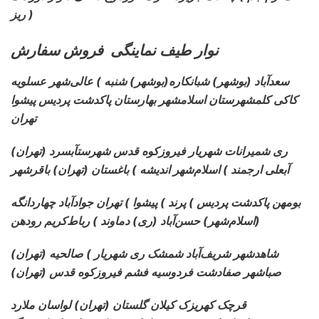
ریز )
نوار طیف نماینگی فروش سفارش
سعدآباد (بوشهر) شبانکاره
(بوشهر) شنبه ) عالی‌شهر عسلویه
کاکی کلمشهرستان اسلامشهر بهارستان پاکدشت پردیس پیشوا
تهران
ری شمیرانات شهریار فیروزکوه قدس شهرستآبسرد (تهران)
آبعلی ارجمند ) اسلام‌شهر اندیشه ) باغستان (تهران) باقرشهر
بومهن پاکدشت پردیس ) پرند ) پیشوا ) تهران جوادآباد چهاردانگه
(اسلام‌شهر) حسن‌آباد (ری) دماوند ) رباط‌کریم رودهن
شاهدشهر شریف‌آباد شمشک ری شهریار ) صالحیه (تهران)
صباشهر صفادشت فردوسیه فشم فیروزکوه قدس (تهران)
قرچک کهریزک کیلان گلستان (تهران) لواسان ملارد