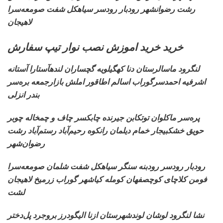
رشت رضوانشهر رودبار رودسر سیاهکل شفت صومعه‌سرا
لاهیجان
خرید خرید اموزش نصب نوار تیپ سفارش
لنگرود ماسالرستان دنا
کهگیلویه گچساران لندهآستارا آستانه
اشرفیه احمدسرگوراب اسالم اطاقور املش بازارجمعه بره‌سر
بندر انزلی
پره‌سر ماکلوان
توتکابن جیرنده چابکسر چاف و چمخاله چوبر
حویق خشکبیجار خمام دیلمان رانکوه رحیم‌آباد رستم‌آباد رشت
رضوان‌شهر
رودبار
رودسر رودبنه سنگر سیاهکل شفت شلمان صومعه‌سرا
فومن کلاچای کوچصفهان کومله کیاشهر گوراب زرمیخ لاهیجان
لشت
نشا لنگرود لوشان
لوندشهرستان ازنا الیگودرز بروجرد پل‌دختر