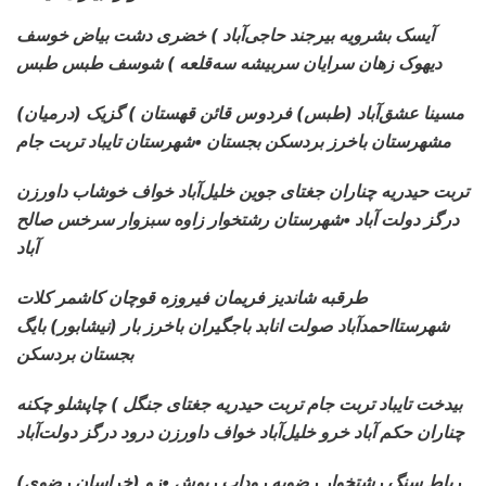
آیسک بشرویه بیرجند حاجی‌آباد ) خضری دشت بیاض خوسف
دیهوک زهان سرایان سربیشه سه‌قلعه ) شوسف طبس طبس
مسینا عشق‌آباد (طبس) فردوس قائن قهستان ) گزیک (درمیان)
مشهرستان باخرز بردسکن بجستان •شهرستان تایباد تربت جام
تربت حیدریه چناران جغتای جوین خلیل‌آباد خواف خوشاب داورزن
درگز دولت آباد •شهرستان رشتخوار زاوه سبزوار سرخس صالح
آباد
طرقبه شاندیز فریمان فیروزه قوچان کاشمر کلات
شهرستااحمدآباد صولت انابد باجگیران باخرز بار (نیشابور) بایگ
بجستان بردسکن
بیدخت تایباد تربت جام تربت حیدریه جغتای جنگل ) چاپشلو چکنه
چناران حکم آباد خرو خلیل‌آباد خواف داورزن درود درگز دولت‌آباد
(خراسان رضوی) رباط سنگ
رشتخوار رضویه روداب ریوش •زو