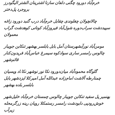
خرم‌آباد دورود چگنی دلفان سازنا اشترینان الشتر الیگودرز
بروجرد پل‌دختر
چالانچولان چغلوندی
چقابل خرم‌آباد درب گنبد دورود زاغه
سپیددشت سراب‌دوره شول‌آباد فیروزآباد کونانی کوهدشت گراب
معمولان
مومن‌آباد نورآبشهرستان
آمل بابل بابلسر بهشهر تنکابن جویبار
چالوس رامسر ساری سوادکوه سیمرغ عباس‌آباد فریدون‌کنار
قائم‌شهر
گلوگاه محمودآباد میان‌دورود
نکا نور نوشهر نکا.اد ویسیان
چمنارطه آلاشت امام‌زاده عبدالله آمل امیرکلا ایزدشهر بابل
بابلسر بلده بهشهر
بهنمیر پل سفید تنکابن
جویبار چالوس چمستان خرم‌آباد خلیل‌شهر
خوش‌رودپی دابودشت رامسر رستمکلا رویان رینه زرگرمحله
زیرآب