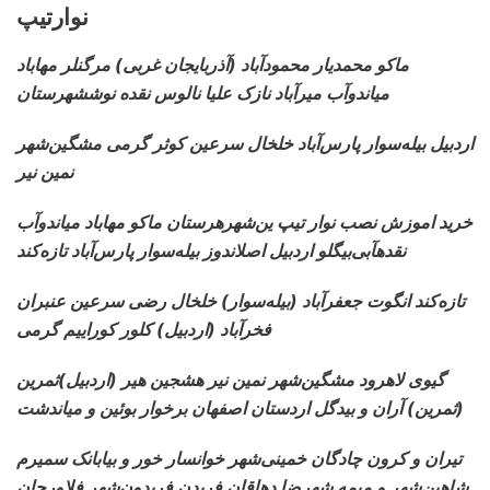
نوارتیپ
ماکو محمدیار محمودآباد (آذربایجان غربی) مرگنلر مهاباد
میاندوآب میرآباد نازک علیا نالوس نقده نوششهرستان
اردبیل بیله‌سوار پارس‌آباد خلخال سرعین کوثر گرمی مشگین‌شهر
نمین نیر
خرید اموزش نصب نوار تیپ
ین‌شهرهرستان ماکو مهاباد میاندوآب
نقدهآبی‌بیگلو اردبیل اصلاندوز بیله‌سوار پارس‌آباد تازه‌کند
تازه‌کند انگوت جعفرآباد (بیله‌سوار) خلخال رضی سرعین عنبران
فخرآباد (اردبیل) کلور کوراییم گرمی
گیوی لاهرود مشگین‌شهر نمین نیر هشجین هیر (اردبیل)ثمرین
(ثمرین) آران و بیدگل اردستان اصفهان برخوار بوئین و میاندشت
تیران و کرون چادگان خمینی‌شهر خوانسار خور و بیابانک سمیرم
شاهین‌شهر و میمه شهرضا دهاقان فریدن فریدون‌شهر فلاورجان