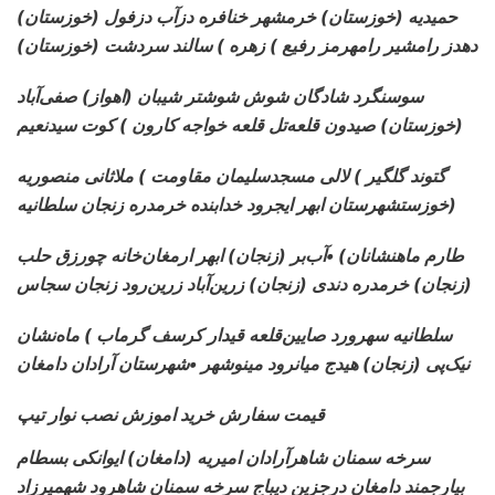
(خوزستان) حمیدیه (خوزستان) خرمشهر خنافره دزآب دزفول
دهدز رامشیر رامهرمز رفیع ) زهره ) سالند سردشت (خوزستان)
سوسنگرد شادگان شوش شوشتر شیبان (اهواز) صفی‌آباد
(خوزستان) صیدون قلعه‌تل قلعه خواجه کارون ) کوت سیدنعیم
گتوند گلگیر ) لالی مسجدسلیمان مقاومت ) ملاثانی منصوریه
(خوزستشهرستان ابهر ایجرود خدابنده خرمدره زنجان سلطانیه
طارم ماهنشانان) •آب‌بر (زنجان) ابهر ارمغان‌خانه چورزق حلب
(زنجان) خرمدره دندی (زنجان) زرین‌آباد زرین‌رود زنجان سجاس
سلطانیه سهرورد صایین‌قلعه قیدار کرسف گرماب ) ماه‌نشان
نیک‌پی (زنجان) هیدج میانرود مینوشهر •شهرستان آرادان دامغان
قیمت سفارش خرید اموزش نصب نوار تیپ
سرخه سمنان شاهرآرادان امیریه (دامغان) ایوانکی بسطام
بیارجمند دامغان درجزین دیباج سرخه سمنان شاهرود شهمیرزاد