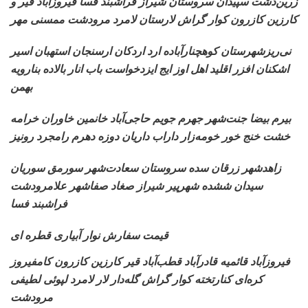
زرین‌دشت سپیدان سروستان
شیراز فراشبند فسا فیروزآباد قیر و
کارزین کازرون کوار گراش لارستان لامرد مرودشت ممسنی مهر
نی‌ریزشهرستان کوهچنارآباده
ارد اردکان ارسنجان استهبان اسیر
اشکنان افزر اقلید اهل اوز ایج ایزدخواست باب انار بالاده بنارویه
بهمن
بیرم بیضا جنت‌شهر جهرم
جویم حاجی‌آباد خانمین خاوران خرامه
خشت خنج خور خومه‌زار داراب داریان دوزه دهرم رامجرد رونیز
زاهدشهر زرقان سده سروستان
سعادت‌شهر سورمق سوریان
سیدان ششده شهرپیر شیراز صغاد صفاشهر علامرودشت
فراشبند فسا
قیمت سفارش نوار آبیاری قطره ای
فیروزآباد قائمیه قادرآباد
قطب‌آباد قیر کارزین کازرون کامفیروز
کره‌ای کنارتخته کوار گراش گله‌دار لار لامرد لپوئی لطیفی
مرودشت