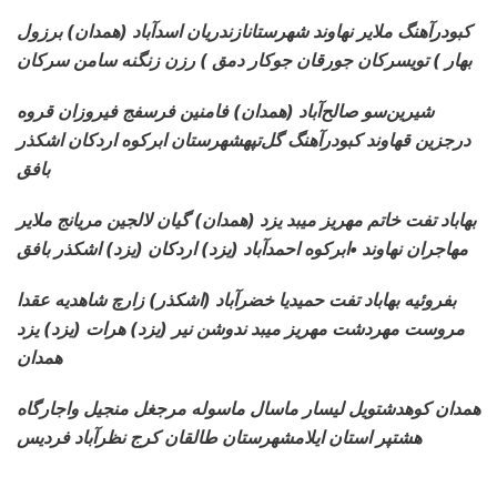
کبودرآهنگ ملایر نهاوند شهرستانازندریان اسدآباد
(همدان) برزول
بهار ) تویسرکان جورقان جوکار دمق ) رزن زنگنه سامن سرکان
شیرین‌سو صالح‌آباد (همدان) فامنین فرسفج فیروزان
قروه
درجزین قهاوند کبودرآهنگ گل‌تپهشهرستان ابرکوه اردکان اشکذر
بافق
بهاباد تفت خاتم مهریز میبد یزد (همدان) گیان لالجین
مریانج ملایر
مهاجران نهاوند •ابرکوه احمدآباد (یزد) اردکان (یزد) اشکذر بافق
بفروئیه بهاباد تفت حمیدیا خضرآباد (اشکذر) زارچ
شاهدیه عقدا
مروست مهردشت مهریز میبد ندوشن نیر (یزد) هرات (یزد) یزد
همدان
همدان کوهدشتویل لیسار ماسال ماسوله
مرجغل منجیل واجارگاه
هشتپر استان ایلامشهرستان طالقان کرج نظرآباد فردیس